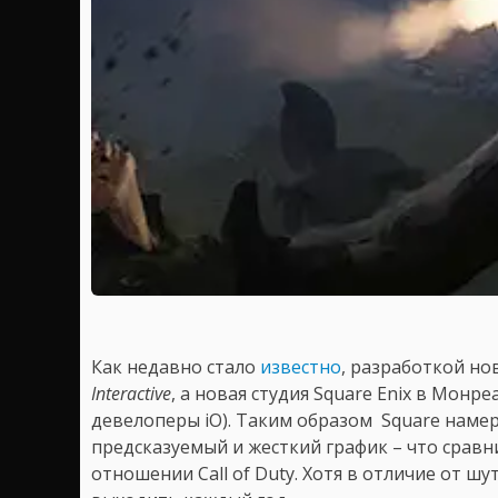
Как недавно стало
известно
, разработкой но
Interactive
, а новая студия Square Enix в Монре
девелоперы iO). Таким образом Square намер
предсказуемый и жесткий график – что сравним
отношении Call of Duty. Хотя в отличие от шут