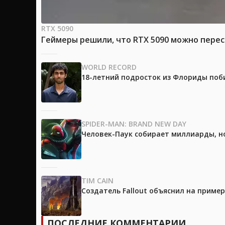
RTX 5090
Геймеры решили, что RTX 5090 можно перес
WORLD RECORD
18-летний подросток из Флориды поб
SPIDER-MAN: BRAND NEW DAY
Человек-Паук собирает миллиарды, но
TIM CAIN
Создатель Fallout объяснил на приме
ПОСЛЕДНИЕ КОММЕНТАРИИ