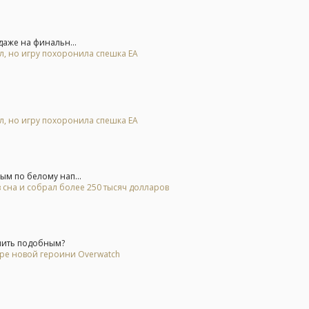
аже на финальн...
ал, но игру похоронила спешка EA
ал, но игру похоронила спешка EA
м по белому нап...
 сна и собрал более 250 тысяч долларов
мить подобным?
ере новой героини Overwatch