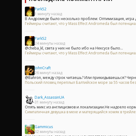
Park52
1 минуту назад
В Андромеде было несколько проблем: Оптимизация, игра д
Геймеры считают, что у Mass Effect Andromeda был потенци
Park52
24 минуты назад
@cheba_kl, света у них не было ибо на Нексусе было...
Геймеры считают, что у Mass Effect Andromeda был потенци
JohnCraft
26 минут назад
@Bahron, между строк читаешь? Или прикидываешься? Черны
Польский пловец переплыл Балтийское море за 55 часов без
Dark_AssassinUA
31 минуту назад
Опять микс из англицизмов и локализации.Не надоело кор
Симпатичная девушка в мехе и матерящийся хомяк в трейл
Gammicus
32 минуты назад