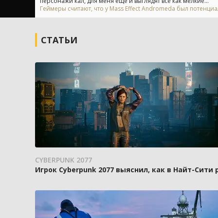
персонажи кал, для меня еще и выглядят все как мелкие...
Геймеры считают, что у Mass Effect Andromeda был потенци
СТАТЬИ
CYBERPUNK 2077
Игрок Cyberpunk 2077 выяснил, как в Найт-Сити