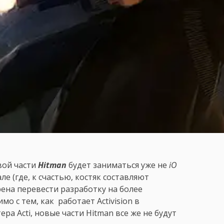
вой части
Hitman
будет заниматься уже не
iO
але (где, к счастью, костяк составляют
ена перевести разработку на более
о с тем, как работает Activision в
ера Acti, новые части Hitman все же не будут