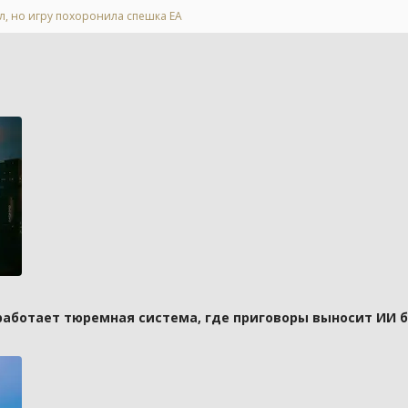
ал, но игру похоронила спешка EA
 работает тюремная система, где приговоры выносит ИИ 