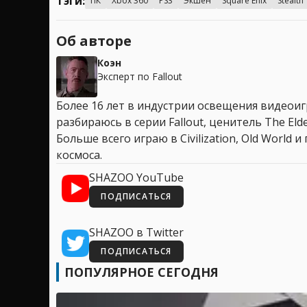
Тэги:
ПК
Xbox 360
PS3
Экшен
Square Enix
Stealth
Об авторе
Коэн
Эксперт по Fallout
Более 16 лет в индустрии освещения видеоигр
разбираюсь в серии Fallout, ценитель The Elder
Больше всего играю в Civilization, Old World
космоса.
SHAZOO YouTube
ПОДПИСАТЬСЯ
SHAZOO в Twitter
ПОДПИСАТЬСЯ
ПОПУЛЯРНОЕ СЕГОДНЯ