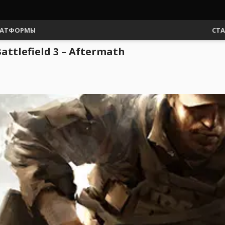
АТФОРМЫ
СТ
ttlefield 3 – Aftermath