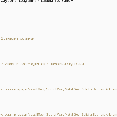
з Саурона, созданный самим Толкином
l 2 с новым названием
ле "Апокалипсис сегодня" с вьетнамскими джунглями
рии – впереди Mass Effect, God of War, Metal Gear Solid и Batman: Arkha
рии – впереди Mass Effect, God of War, Metal Gear Solid и Batman: Arkha