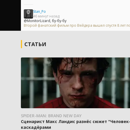
Stan_Po
46 минут назад
@MonitorLizard, бу-бу-бу
Второй фанатский фильм про Вейдера вышел спустя 8 лет п
СТАТЬИ
SPIDER-MAN: BRAND NEW DAY
Сценарист Макс Ландис разнёс сюжет "Человек-
каскадёрами