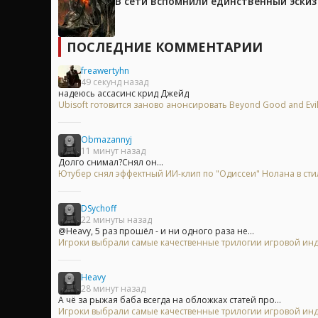
В сети вспомнили единственный эски
ПОСЛЕДНИЕ КОММЕНТАРИИ
freawertyhn
49 секунд назад
надеюсь ассасинс крид Джейд
Ubisoft готовится заново анонсировать Beyond Good and Evi
Obmazannyj
11 минут назад
Долго снимал?Снял он...
Ютубер снял эффектный ИИ-клип по "Одиссеи" Нолана в сти
DSychoff
22 минуты назад
@Heavy, 5 раз прошёл - и ни одного раза не...
Игроки выбрали самые качественные трилогии игровой индуст
Heavy
28 минут назад
А чё за рыжая баба всегда на обложках статей про...
Игроки выбрали самые качественные трилогии игровой индуст