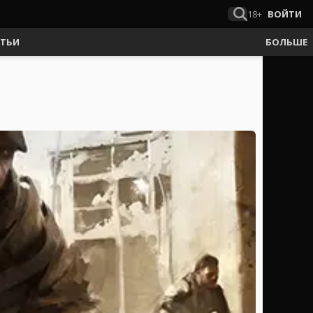
18+
ВОЙТИ
АТЬИ
БОЛЬШЕ