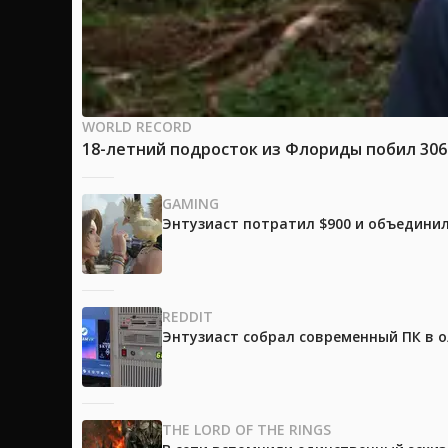
WORLD RECORD
18-летний подросток из Флориды побил 30
GAMING
Энтузиаст потратил $900 и объединил
REDDIT
Энтузиаст собрал современный ПК в 
THE LORD OF THE RINGS