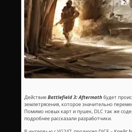
Действие
Battlefield 3: Aftermath
будет проис
землетрясения, которое значительно перем
Помимо новых карт и пушек, DLC так же соде
подробнее рассказали разработчики.
В интервью с VG247, продюсер DICE – Крейг 