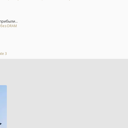
прибыли...
я без DRAM
te 3