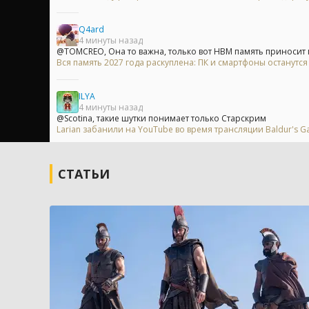
Q4ard
4 минуты назад
@TOMCREO, Она то важна, только вот HBM память приносит 
Вся память 2027 года раскуплена: ПК и смартфоны останутс
ILYA
4 минуты назад
@Scotina, такие шутки понимает только Старскрим
Larian забанили на YouTube во время трансляции Baldur's Ga
СТАТЬИ