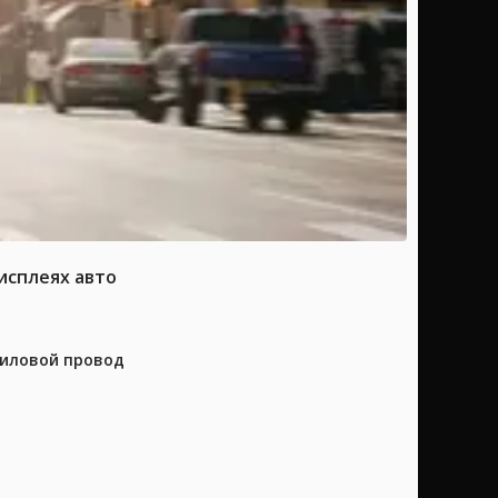
исплеях авто
силовой провод