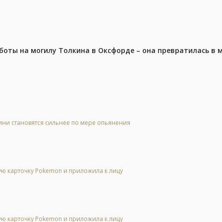
аботы на могилу Толкина в Оксфорде – она превратилась в
оини становятся сильнее по мере опьянения
гую карточку Pokemon и приложила к лицу
гую карточку Pokemon и приложила к лицу