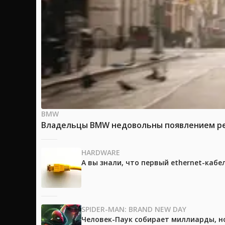
BMW
Владельцы BMW недовольны появлением рек
HARDWARE
А вы знали, что первый ethernet-каб
SPIDER-MAN: BRAND NEW DAY
Человек-Паук собирает миллиарды, но