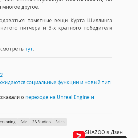
 многое другое.
родаваться памятные вещи Курта Шиллинга
аменитого питчера и 3-х кратного победителя
осмотреть
тут
.
 2
ожидаются социальные функции и новый тип
ссказали о
переходе на Unreal Engine и
Reckoning
Sale
38 Studios
Sales
SHAZOO в Дзен