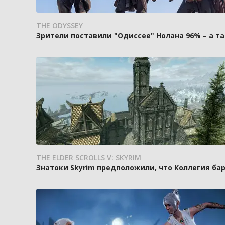
THE ODYSSEY
Зрители поставили "Одиссее" Нолана 96% – а та
THE ELDER SCROLLS V: SKYRIM
Знатоки Skyrim предположили, что Коллегия ба