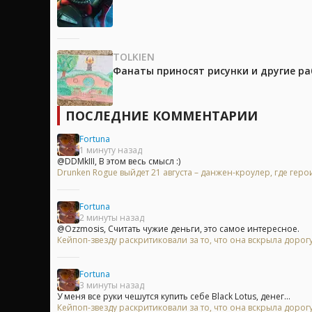
TOLKIEN
Фанаты приносят рисунки и другие р
ПОСЛЕДНИЕ КОММЕНТАРИИ
Fortuna
1 минуту назад
@DDMkIII, В этом весь смысл :)
Drunken Rogue выйдет 21 августа – данжен-кроулер, где гер
Fortuna
2 минуты назад
@Ozzmosis, Считать чужие деньги, это самое интересное.
Кейпоп-звезду раскритиковали за то, что она вскрыла доро
Fortuna
3 минуты назад
У меня все руки чешутся купить себе Black Lotus, денег...
Кейпоп-звезду раскритиковали за то, что она вскрыла доро