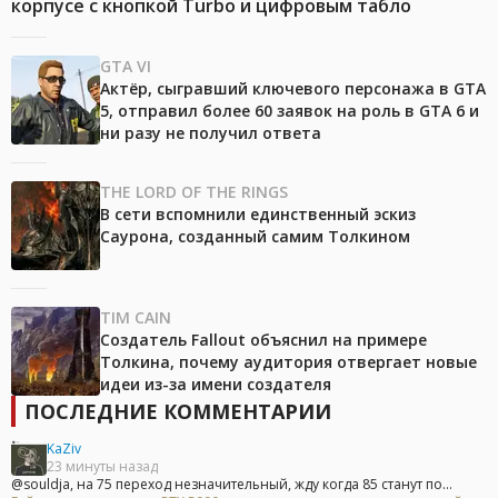
корпусе с кнопкой Turbo и цифровым табло
GTA VI
Актёр, сыгравший ключевого персонажа в GTA
5, отправил более 60 заявок на роль в GTA 6 и
ни разу не получил ответа
THE LORD OF THE RINGS
В сети вспомнили единственный эскиз
Саурона, созданный самим Толкином
TIM CAIN
Создатель Fallout объяснил на примере
Толкина, почему аудитория отвергает новые
идеи из-за имени создателя
ПОСЛЕДНИЕ КОММЕНТАРИИ
KaZiv
23 минуты назад
@souldja, на 75 переход незначительный, жду когда 85 станут по...