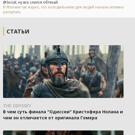
@Social, ну все слился обтекай
В Японии так жарко, что холодильники для людей начали активно
раскупать
СТАТЬИ
THE ODYSSEY
В чем суть финала "Одиссеи" Кристофера Нолана и
чем он отличается от оригинала Гомера