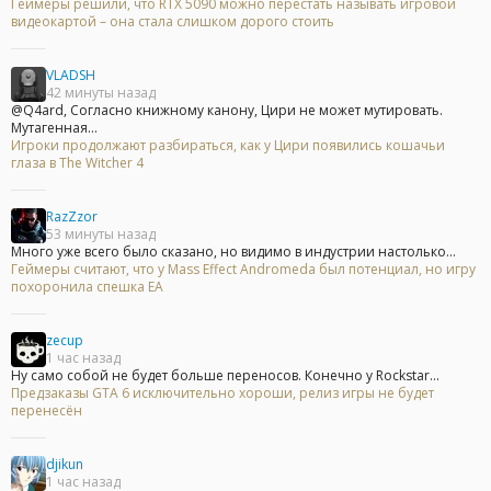
Геймеры решили, что RTX 5090 можно перестать называть игровой
видеокартой – она стала слишком дорого стоить
VLADSH
42 минуты назад
@Q4ard, Согласно книжному канону, Цири не может мутировать.
Мутагенная...
Игроки продолжают разбираться, как у Цири появились кошачьи
глаза в The Witcher 4
RazZzor
53 минуты назад
Много уже всего было сказано, но видимо в индустрии настолько...
Геймеры считают, что у Mass Effect Andromeda был потенциал, но игру
похоронила спешка EA
zecup
1 час назад
Ну само собой не будет больше переносов. Конечно у Rockstar...
Предзаказы GTA 6 исключительно хороши, релиз игры не будет
перенесён
djikun
1 час назад