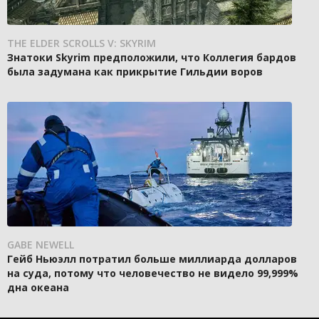
THE ELDER SCROLLS V: SKYRIM
Знатоки Skyrim предположили, что Коллегия бардов
была задумана как прикрытие Гильдии воров
GABE NEWELL
Гейб Ньюэлл потратил больше миллиарда долларов
на суда, потому что человечество не видело 99,999%
дна океана