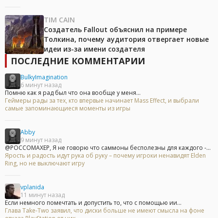
TIM CAIN
Создатель Fallout объяснил на примере
Толкина, почему аудитория отвергает новые
идеи из-за имени создателя
ПОСЛЕДНИЕ КОММЕНТАРИИ
BulkyImagination
6 минут назад
Помню как я рад был что она вообще у меня...
Геймеры рады за тех, кто впервые начинает Mass Effect, и выбрали
самые запоминающиеся моменты из игры
Abby
9 минут назад
@POCCOMAXEP, Я не говорю что саммоны бесполезны для каждого -...
Ярость и радость идут рука об руку – почему игроки ненавидят Elden
Ring, но не выключают игру
vplanida
11 минут назад
Если немного помечтать и допустить то, что с помощью ии...
Глава Take-Two заявил, что диски больше не имеют смысла на фоне