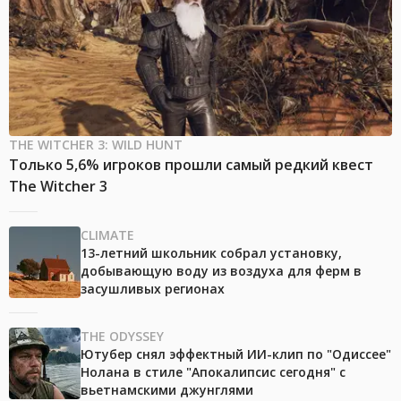
THE WITCHER 3: WILD HUNT
Только 5,6% игроков прошли самый редкий квест
The Witcher 3
CLIMATE
13-летний школьник собрал установку,
добывающую воду из воздуха для ферм в
засушливых регионах
THE ODYSSEY
Ютубер снял эффектный ИИ-клип по "Одиссее"
Нолана в стиле "Апокалипсис сегодня" с
вьетнамскими джунглями