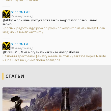
отказа PlayStation от них
POCCOMAXEP
15 минут назад
@Abby, А прикинь, у эстуса тоже такой недостаток Совершенно
верно...
Ярость и радость идут рука об руку – почему игроки ненавидят Elden
Ring, но не выключают игру
POCCOMAXEP
28 минут назад
@Drakula13, Я не могу знать как у нее мозг работал...
В Японии арестовали фанатку аниме за отмену заказов мерча Naruto
и One Piece на 2,7 миллиона долларов
СТАТЬИ