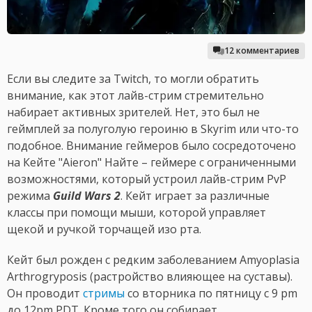
12 комментариев
Если вы следите за Twitch, то могли обратить
внимание, как этот лайв-стрим стремительно
набирает активных зрителей. Нет, это был не
геймплей за полуголую героиню в Skyrim или что-то
подобное. Внимание геймеров было сосредоточено
на Кейте "Aieron" Найте – геймере с ограниченными
возможностями, который устроил лайв-стрим PvP
режима
Guild Wars 2
. Кейт играет за различные
классы при помощи мыши, которой управляет
щекой и ручкой торчащей изо рта.
Кейт был рожден с редким заболеванием Amyoplasia
Arthrogryposis (растройство влияющее на суставы).
Он проводит
стримы
со вторника по пятницу с 9 pm
до 12pm PDT. Кроме того он собирает