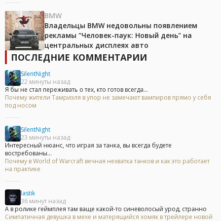
BMW
Владельцы BMW недовольны появлением
рекламы "Человек-паук: Новый день" на
центральных дисплеях авто
ПОСЛЕДНИЕ КОММЕНТАРИИ
SilentNight
22 минуты назад
Я бы не стал переживать о тех, кто готов всегда...
Почему жители Тамриэля в упор не замечают вампиров прямо у себя
под носом
SilentNight
23 минуты назад
Интересный нюанс, что играя за танка, вы всегда будете
востребованы...
Почему в World of Warcraft вечная нехватка танков и как это работает
на практике
lastik
36 минут назад
А в ролике геймплея там ваще какой-то синеволосый урод, странно
Симпатичная девушка в мехе и матерящийся хомяк в трейлере новой