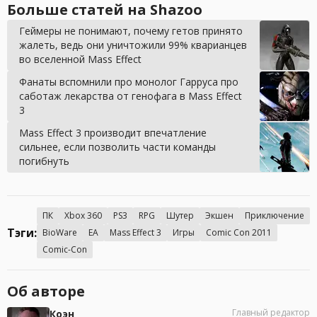
Больше статей на Shazoo
Геймеры не понимают, почему гетов принято
жалеть, ведь они уничтожили 99% кварианцев
во вселенной Mass Effect
Фанаты вспомнили про монолог Гарруса про
саботаж лекарства от генофага в Mass Effect
3
Mass Effect 3 производит впечатление
сильнее, если позволить части команды
погибнуть
ПК
Xbox 360
PS3
RPG
Шутер
Экшен
Приключение
Тэги:
BioWare
EA
Mass Effect 3
Игры
Comic Con 2011
Comic-Con
Об авторе
Главный редактор
Коэн