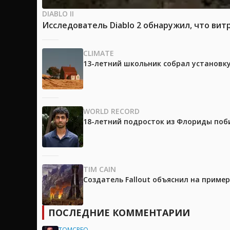
DIABLO II
Исследователь Diablo 2 обнаружил, что вит
CLIMATE
13-летний школьник собрал установк
WORLD RECORD
18-летний подросток из Флориды поб
TIM CAIN
Создатель Fallout объяснил на приме
ПОСЛЕДНИЕ КОММЕНТАРИИ
TOMCREO