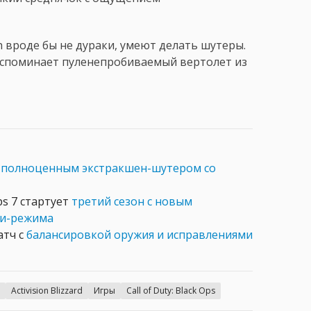
ch вроде бы не дураки, умеют делать шутеры.
(Вспоминает пуленепробиваемый вертолет из
т
полноценным экстракшен-шутером со
ps 7 стартует
третий сезон с новым
би-режима
атч с
балансировкой оружия и исправлениями
Activision Blizzard
Игры
Call of Duty: Black Ops