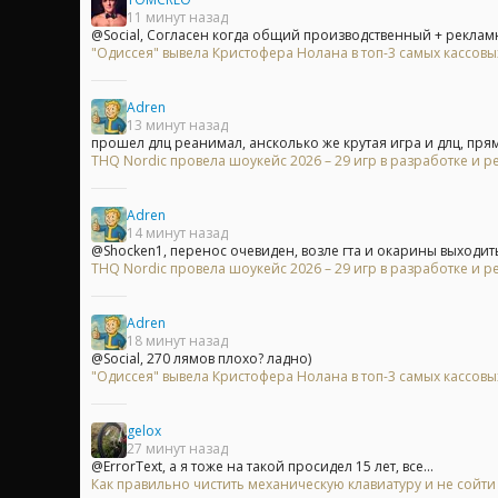
11 минут назад
@Social, Согласен когда общий производственный + рекламн
"Одиссея" вывела Кристофера Нолана в топ-3 самых кассов
Adren
13 минут назад
прошел длц реанимал, ансколько же крутая игра и длц, прям.
THQ Nordic провела шоукейс 2026 – 29 игр в разработке и р
Adren
14 минут назад
@Shocken1, перенос очевиден, возле гта и окарины выходить н
THQ Nordic провела шоукейс 2026 – 29 игр в разработке и р
Adren
18 минут назад
@Social, 270 лямов плохо? ладно)
"Одиссея" вывела Кристофера Нолана в топ-3 самых кассов
gelox
27 минут назад
@ErrorText, а я тоже на такой просидел 15 лет, все...
Как правильно чистить механическую клавиатуру и не сойти