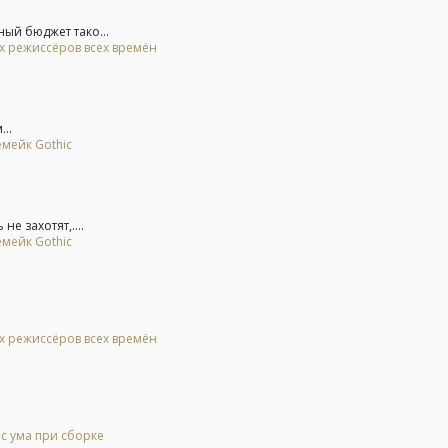
ый бюджет тако...
ых режиссёров всех времён
..
емейк Gothic
е захотят,....
емейк Gothic
ых режиссёров всех времён
 с ума при сборке