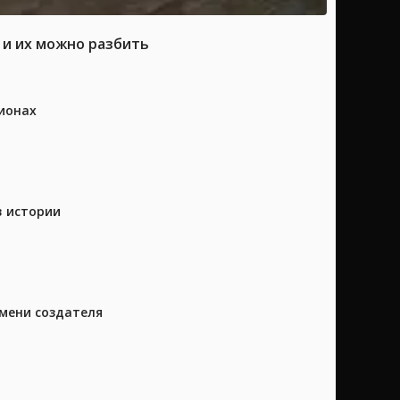
 и их можно разбить
ионах
в истории
имени создателя