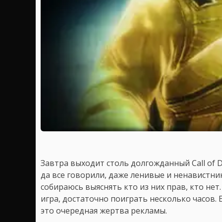
Завтра выходит столь долгожданный Call of Du
да все говорили, даже ленивые и ненавистник
собираюсь выяснять кто из них прав, кто не
игра, достаточно поиграть несколько часов. Е
это очередная жертва рекламы.