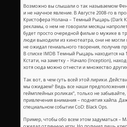
Возможно вы слышали о так называемом Фен
и не научное явление. В Августе 2008-го в п
Кристофера Нолана – Темный Рыцарь (Dark Kn
рекламы, о нем не говорили месяцы напролет
будет просто очередной фильм о мужике в тр
люди выходили из кинотеатра, они не могли 
не ожидал гениального творения, получив пр
В списке IMDB Темный Рыцарь находится на 1
Кстати, на заметку – Начало (Inception), нах
хотя сюда можно отнести и множество други
Так вот, в чем суть всей этой лирики. Дейст
мы ожидаем? Ведь все наши предположения 
геймплейных роликах", только не забывайте, 
привлечения внимания – поднятия хайпа. Да
специальном событии CoD: Black Ops.
Пример, чтобы обо всем этом задуматься – Ma
ожидал отличную игру. Но получил лишь кре