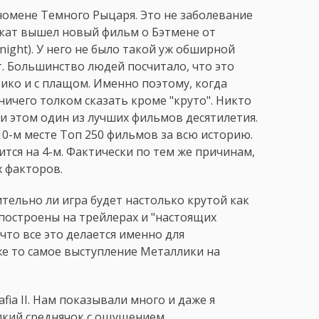
омене Темного Рыцаря. Это не заболевание
рокат вышел новый фильм о Бэтмене от
ight). У него не было такой уж обширной
. Большинство людей посчитало, что это
ико и с плащом. Именно поэтому, когда
ничего толком сказать кроме "круто". Никто
и этом один из лучших фильмов десятилетия.
0-м месте Топ 250 фильмов за всю историю.
одится на 4-м. Фактически по тем же причинам,
х факторов.
вительно ли игра будет настолько крутой как
построены на трейлерах и "настоящих
что все это делается именно для
же то самое выступление Металлики на
fia II. Нам показывали много и даже я
пкий среднячок с ощущением