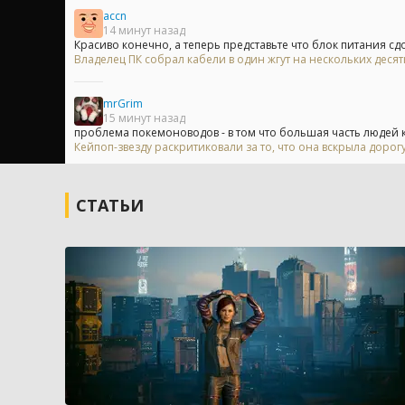
accn
14 минут назад
Красиво конечно, а теперь представьте что блок питания сдох
Владелец ПК собрал кабели в один жгут на нескольких деся
mrGrim
15 минут назад
проблема покемоноводов - в том что большая часть людей кт
Кейпоп-звезду раскритиковали за то, что она вскрыла доро
СТАТЬИ