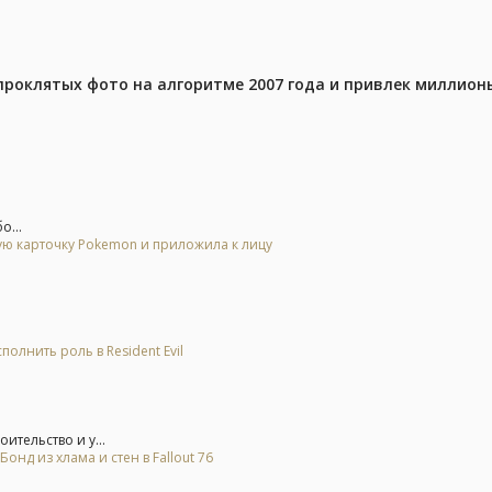
проклятых фото на алгоритме 2007 года и привлек миллио
о...
гую карточку Pokemon и приложила к лицу
олнить роль в Resident Evil
ительство и у...
д из хлама и стен в Fallout 76