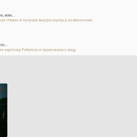
, или...
тках стяжек и получил внутри корпуса позвоночник
о...
гую карточку Pokemon и приложила к лицу