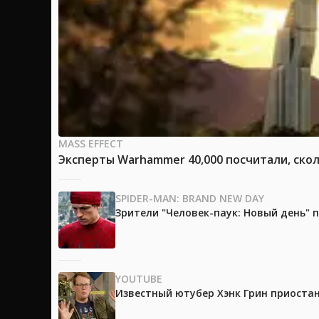
MASS EFFECT
Эксперты Warhammer 40,000 посчитали, скол
SPIDER-MAN: BRAND NEW DAY
Зрители "Человек-паук: Новый день"
YOUTUBE
Известный ютубер Хэнк Грин приоста