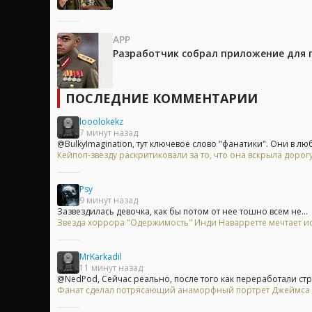
APP
Разработчик собрал приложение для 
ПОСЛЕДНИЕ КОММЕНТАРИИ
looolokekz
7 минут назад
@BulkyImagination, тут ключевое слово "фанатики". Они в люб
Кейпоп-звезду раскритиковали за то, что она вскрыла доро
Psy
9 минут назад
Зазвездилась девочка, как бы потом от нее тошно всем не...
Звезда хоррора "Одержимость" Инди Наварретте мечтает исп
MrKarkadil
11 минут назад
@NedPod, Сейчас реально, после того как переработали стро
Фанат сделал потрясающий анаморфный портрет Джеймса Бон