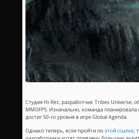
Студия Hi-Rez, разработчик Tribes Universe, 
MMOFPS. Изначально, команда планировала п
достиг 50-го уровня в игре Global Agenda.
Однако теперь, если пройти по
этой ссылке
, 
разработчики хотят привлечь большую аудито