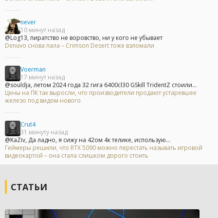
never
10 минут назад
@Log13, пиратство не воровство, ни у кого не убывает
Denuvo снова пала – Crimson Desert тоже взломали
Voerman
17 минут назад
@souldja, летом 2024 года 32 гига 6400cl30 GSkill TridentZ стоили...
Цены на ПК так выросли, что производители продают устаревшее
железо под видом нового
Crut4
31 минуту назад
@KaZiv, Да ладно, я сижу на 42ом 4к телике, использую...
Геймеры решили, что RTX 5090 можно перестать называть игровой
видеокартой – она стала слишком дорого стоить
СТАТЬИ