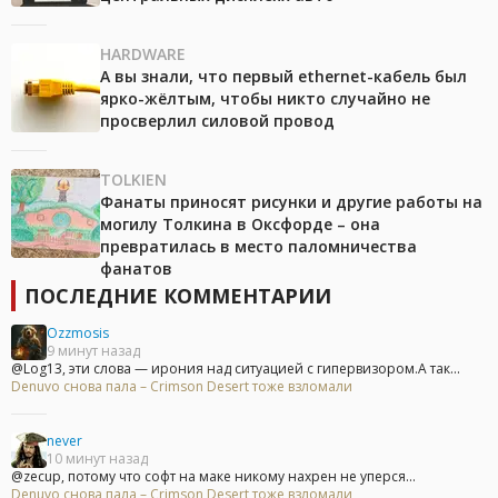
HARDWARE
А вы знали, что первый ethernet-кабель был
ярко-жёлтым, чтобы никто случайно не
просверлил силовой провод
TOLKIEN
Фанаты приносят рисунки и другие работы на
могилу Толкина в Оксфорде – она
превратилась в место паломничества
фанатов
ПОСЛЕДНИЕ КОММЕНТАРИИ
Ozzmosis
9 минут назад
@Log13, эти слова — ирония над ситуацией с гипервизором.А так...
Denuvo снова пала – Crimson Desert тоже взломали
never
10 минут назад
@zecup, потому что софт на маке никому нахрен не уперся...
Denuvo снова пала – Crimson Desert тоже взломали