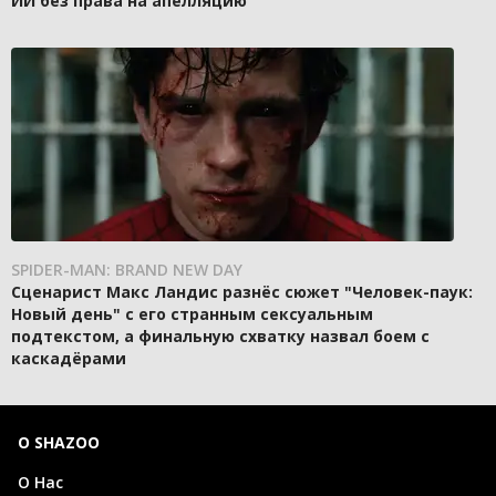
ИИ без права на апелляцию
SPIDER-MAN: BRAND NEW DAY
Сценарист Макс Ландис разнёс сюжет "Человек-паук:
Новый день" с его странным сексуальным
подтекстом, а финальную схватку назвал боем с
каскадёрами
О SHAZOO
О Нас