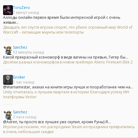
ToruZero
7 минут назад
Аллоды онлайн первое время были интересной игрой с очень
живым...
Двадцать лет спустя игроки спорят, что убило огромный мир World of
Warcraft – летающие маунты или телепорты
Sanchez
53 минуты назад
Какой прекрасный ксеноморф в виде вагины на превью, Гигер бы...
Десятки разных ксеноморфов в новом трейлере Aliens: Fireteam Elite 2
Groker
1 час назад
@Warnamestar, ахахах на юнити игры лучше и пооработанее чем на...
Unity отчиталась о лучшем квартале в истории благодаря успеху ИИ-
платформы Vector
Sanchez
2 часа назад
@Adren, ты просто все лучшее уже скупил, кроме Руны) Я...
Игроки рассказали, что распродажи Steam из праздника превратились
в очень небольшие скидки