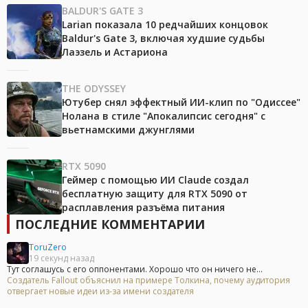
BALDUR'S GATE 3
Larian показала 10 редчайших концовок
Baldur's Gate 3, включая худшие судьбы
Лаэзель и Астариона
THE ODYSSEY
Ютубер снял эффектный ИИ-клип по "Одиссее"
Нолана в стиле "Апокалипсис сегодня" с
вьетнамскими джунглями
RTX 5090
Геймер с помощью ИИ Claude создал
бесплатную защиту для RTX 5090 от
расплавления разъёма питания
ПОСЛЕДНИЕ КОММЕНТАРИИ
ToruZero
19 секунд назад
Тут соглашусь с его оппонентами. Хорошо что он ничего не...
Создатель Fallout объяснил на примере Толкина, почему аудитория
отвергает новые идеи из-за имени создателя