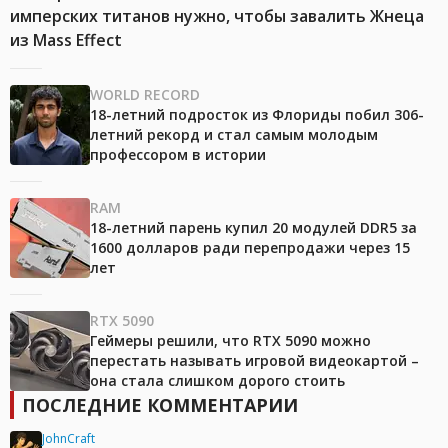
имперских титанов нужно, чтобы завалить Жнеца
из Mass Effect
WORLD RECORD
18-летний подросток из Флориды побил 306-
летний рекорд и стал самым молодым
профессором в истории
RAM
18-летний парень купил 20 модулей DDR5 за
1600 долларов ради перепродажи через 15
лет
RTX 5090
Геймеры решили, что RTX 5090 можно
перестать называть игровой видеокартой –
она стала слишком дорого стоить
ПОСЛЕДНИЕ КОММЕНТАРИИ
JohnCraft