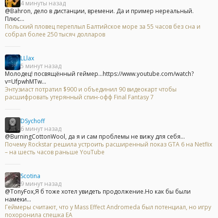
4 минуты назад
@Bahron, дело в дистанции, времени. Да и пример нереальный.
Плюс...
Польский пловец переплыл Балтийское море за 55 часов без сна и
собрал более 250 тысяч долларов
LLlax
5 минут назад
Молодец! посвящённый геймер...https://www.youtube.com/watch?
v=UfpwhMTw...
Энтузиаст потратил $900 и объединил 90 видеокарт чтобы
расшифровать утерянный спин-офф Final Fantasy 7
DSychoff
6 минут назад
@BurningCottonWool, да я и сам проблемы не вижу для себя...
Почему Rockstar решила устроить расширенный показ GTA 6 на Netflix
– на шесть часов раньше YouTube
Scotina
9 минут назад
@TonyFox,Я б тоже хотел увидеть продолжение.Но как бы были
намеки...
Геймеры считают, что у Mass Effect Andromeda был потенциал, но игру
похоронила спешка EA