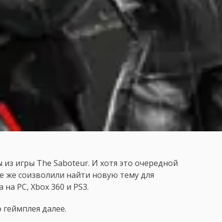
из игры The Saboteur. И хотя это очередной
е же соизволили найти новую тему для
 на PC, Xbox 360 и PS3.
 геймплея далее.