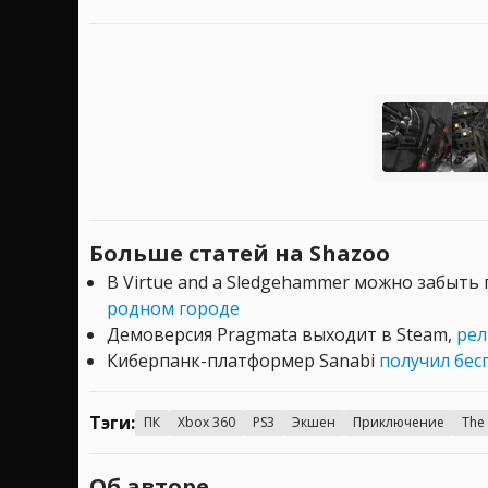
Больше статей на Shazoo
В Virtue and a Sledgehammer можно забыть
родном городе
Демоверсия Pragmata выходит в Steam,
рел
Киберпанк-платформер Sanabi
получил бес
Тэги:
ПК
Xbox 360
PS3
Экшен
Приключение
The
Об авторе