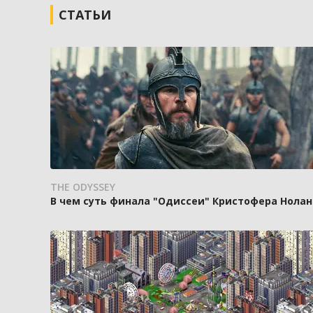
СТАТЬИ
THE ODYSSEY
В чем суть финала "Одиссеи" Кристофера Нолан