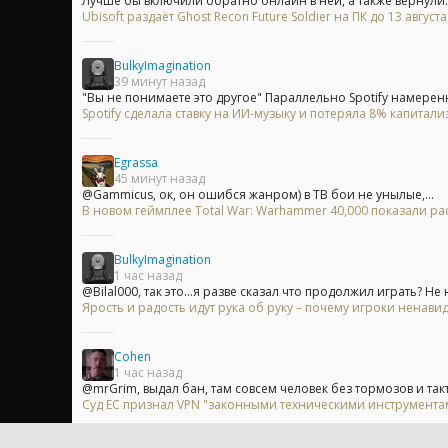
Лучше бы включили обратно онлайн в ней, а также вернули..
Ubisoft раздаёт Ghost Recon Future Soldier на ПК до 13 август
BulkyImagination
39 минут назад
"Вы не понимаете это другое" Параллельно Spotify намеренн
Spotify сделала ставку на ИИ-музыку и потеряла 8% капитали
Egrassa
45 минут назад
@Gammicus, ок, он ошибся жанром) в ТВ бои не унылые,...
В новом геймплее Total War: Warhammer 40,000 показали 
BulkyImagination
1 час назад
@Bilal000, так это...я разве сказал что продолжил играть? Не н
Ярость и радость идут рука об руку – почему игроки ненавид
Cohen
1 час назад
@mrGrim, выдал бан, там совсем человек без тормозов и так
Суд ЕС признал VPN "законными техническими инструментам