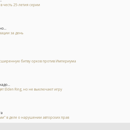
.
а в честь 25-летия серии
о...
зации за день
расширенную битву орков против Империума
адо...
ят Elden Ring, но не выключают игру
та
и" в деле о нарушении авторских прав