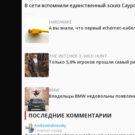
В сети вспомнили единственный эскиз Саур
HARDWARE
А вы знали, что первый ethernet-каб
THE WITCHER 3: WILD HUNT
Только 5,6% игроков прошли самый ре
BMW
Владельцы BMW недовольны появление
ПОСЛЕДНИЕ КОММЕНТАРИИ
AndrewVishnevsky
14 минут назад