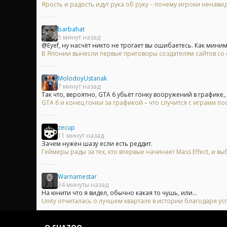
Ярость и радость идут рука об руку – почему игроки ненавид
barbahat
5 минут назад
@Eyef, ну насчёт никто не трогает вы ошибаетесь. Как миним
В Японии вынесли первые приговоры создателям сайтов с
MolodoyUstanak
7 минут назад
Так что, вероятно, GTA 6 убьёт гонку вооружений в графике,..
GTA 6 и конец гонки за графикой – что случится с играми п
zecup
11 минут назад
Зачем нужен шазу если есть реддит.
Геймеры рады за тех, кто впервые начинает Mass Effect, и
Warnamestar
34 минуты назад
На юнити что я видел, обычно какая то чушь, или...
Unity отчиталась о лучшем квартале в истории благодаря у