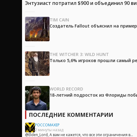
Энтузиаст потратил $900 и объединил 90 в
TIM CAIN
Создатель Fallout объяснил на приме
THE WITCHER 3: WILD HUNT
Только 5,6% игроков прошли самый ре
WORLD RECORD
18-летний подросток из Флориды поб
ПОСЛЕДНИЕ КОММЕНТАРИИ
POCCOMAXEP
2 минуты назад
@Elden_Lord, А вам не кажется, что все эти ограничения в...