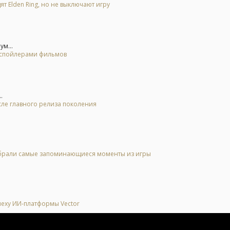
ят Elden Ring, но не выключают игру
ум...
о спойлерами фильмов
.
осле главного релиза поколения
 выбрали самые запоминающиеся моменты из игры
спеху ИИ-платформы Vector