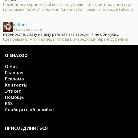
Поклонники серии Fallout внезапно узнали, что в оригинальной игре
гулей звали "зомби", а термин "дикий гуль" появился только в Fallout 3
mrGrim
4 минуты назад
переносите. сразу на дату релиза пека версии.. я не обижусь...
Где превью GTA VI? Геймеры готовы к очередному переносу релиза
О SHAZOO
О Нас
Главная
Реклама
Контакты
Этикет
Помощь
RSS
Сообщить об ошибке
ПРИСОЕДИНИТЬСЯ