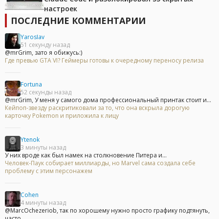
настроек
ПОСЛЕДНИЕ КОММЕНТАРИИ
YarosIav
51 секунду назад
@mrGrim, зато я обижусь:)
Где превью GTA VI? Геймеры готовы к очередному переносу релиза
Fortuna
52 секунды назад
@mrGrim, У меня у самого дома профессиональный принтак стоит и...
Кейпоп-звезду раскритиковали за то, что она вскрыла дорогую
карточку Pokemon и приложила к лицу
Ytenok
3 минуты назад
У них вроде как был намек на столкновение Питера и...
Человек-Паук собирает миллиарды, но Marvel сама создала себе
проблему с этим персонажем
Cohen
4 минуты назад
@MarcOchezeriob, так по хорошему нужно просто графику подтянуть,
часто...