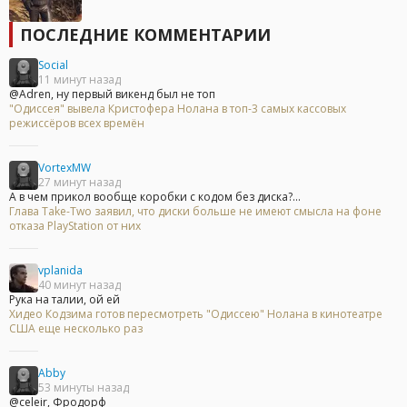
ПОСЛЕДНИЕ КОММЕНТАРИИ
Social
11 минут назад
@Adren, ну первый викенд был не топ
"Одиссея" вывела Кристофера Нолана в топ-3 самых кассовых
режиссёров всех времён
VortexMW
27 минут назад
А в чем прикол вообще коробки с кодом без диска?...
Глава Take-Two заявил, что диски больше не имеют смысла на фоне
отказа PlayStation от них
vplanida
40 минут назад
Рука на талии, ой ей
Хидео Кодзима готов пересмотреть "Одиссею" Нолана в кинотеатре
США еще несколько раз
Abby
53 минуты назад
@celeir, Фродорф