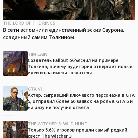
THE LORD OF THE RINGS
В сети вспомнили единственный эскиз Саурона,
созданный самим Толкином
TIM CAIN
Создатель Fallout объяснил на примере
Толкина, почему аудитория отвергает новые
идеи из-за имени создателя
GTA VI
Актёр, сыгравший ключевого персонажа в GTA
5, отправил более 60 заявок на роль в GTA 6 и
ни разу не получил ответа
THE WITCHER 3: WILD HUNT
Только 5,6% игроков прошли самый редкий
квест The Witcher 3