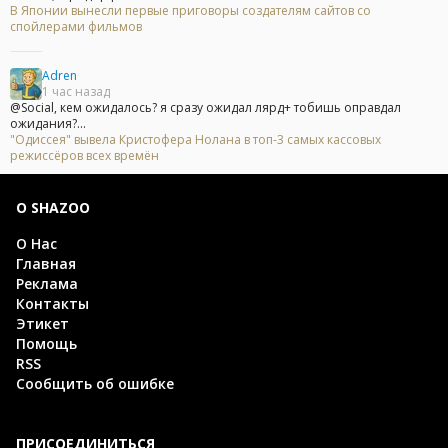
В Японии вынесли первые приговоры создателям сайтов со
спойлерами фильмов
Adren
1 час назад
@Social, кем ожидалось? я сразу ожидал лярд+ тобишь оправдал
ожидания?...
"Одиссея" вывела Кристофера Нолана в топ-3 самых кассовых
режиссёров всех времён
О SHAZOO
О Нас
Главная
Реклама
Контакты
Этикет
Помощь
RSS
Сообщить об ошибке
ПРИСОЕДИНИТЬСЯ