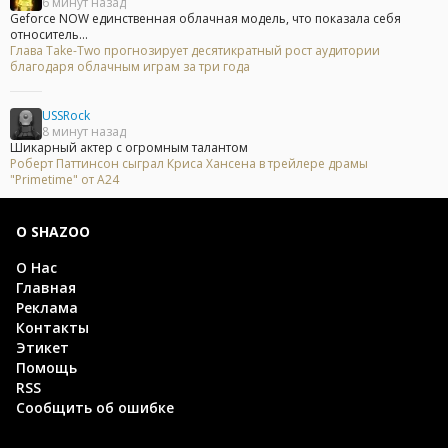
6 минут назад
Geforce NOW единственная облачная модель, что показала себя
относитель...
Глава Take-Two прогнозирует десятикратный рост аудитории
благодаря облачным играм за три года
USSRock
8 минут назад
Шикарный актер с огромным талантом
Роберт Паттинсон сыграл Криса Хансена в трейлере драмы
"Primetime" от A24
О SHAZOO
О Нас
Главная
Реклама
Контакты
Этикет
Помощь
RSS
Сообщить об ошибке