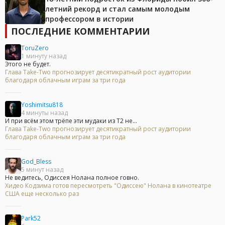
летний рекорд и стал самым молодым
профессором в истории
ПОСЛЕДНИЕ КОММЕНТАРИИ
ToruZero
1 минуту назад
Этого не будет.
Глава Take-Two прогнозирует десятикратный рост аудитории
благодаря облачным играм за три года
Yoshimitsu818
4 минуты назад
И при всём этом трёпе эти мудаки из Т2 не...
Глава Take-Two прогнозирует десятикратный рост аудитории
благодаря облачным играм за три года
God_Bless
5 минут назад
Не ведитесь, Одиссея Нолана полное говно.
Хидео Кодзима готов пересмотреть "Одиссею" Нолана в кинотеатре
США еще несколько раз
Park52