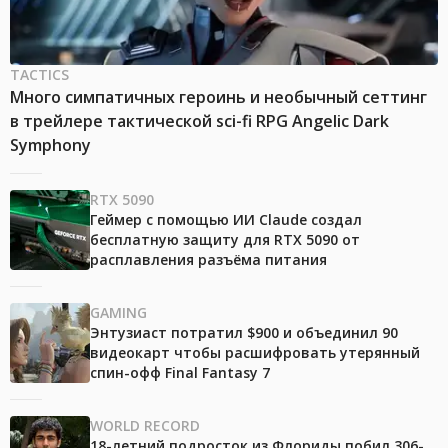
TACTICS
Много симпатичных героинь и необычный сеттинг
в трейлере тактической sci-fi RPG Angelic Dark
Symphony
RTX 5090
Геймер с помощью ИИ Claude создал
бесплатную защиту для RTX 5090 от
расплавления разъёма питания
GAMING
Энтузиаст потратил $900 и объединил 90
видеокарт чтобы расшифровать утерянный
спин-офф Final Fantasy 7
WORLD RECORD
18-летний подросток из Флориды побил 306-