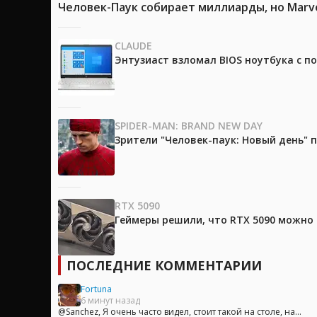
Человек-Паук собирает миллиарды, но Marv
CLAUDE
Энтузиаст взломал BIOS ноутбука с п
SPIDER-MAN: BRAND NEW DAY
Зрители "Человек-паук: Новый день"
RTX 5090
Геймеры решили, что RTX 5090 можно 
ПОСЛЕДНИЕ КОММЕНТАРИИ
Fortuna
6 минут назад
@Sanchez, Я очень часто видел, стоит такой на столе, на...