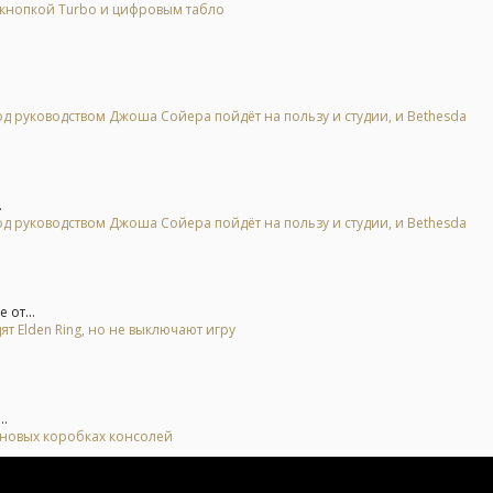
 кнопкой Turbo и цифровым табло
 под руководством Джоша Сойера пойдёт на пользу и студии, и Bethesda
.
 под руководством Джоша Сойера пойдёт на пользу и студии, и Bethesda
 от...
ят Elden Ring, но не выключают игру
..
а новых коробках консолей