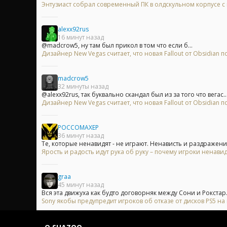
Энтузиаст собрал современный ПК в олдскульном корпусе с
alexx92rus
16 минут назад
@madcrow5, ну там был прикол в том что если б...
Дизайнер New Vegas считает, что новая Fallout от Obsidian
madcrow5
32 минуты назад
@alexx92rus, так буквально скандал был из за того что вегас..
Дизайнер New Vegas считает, что новая Fallout от Obsidian
POCCOMAXEP
36 минут назад
Те, которые ненавидят - не играют. Ненависть и раздражение
Ярость и радость идут рука об руку – почему игроки ненавид
graa
45 минут назад
Вся эта движуха как будто договорняк между Сони и Рокстар.
Sony якобы предупредит игроков об отказе от дисков PS5 н