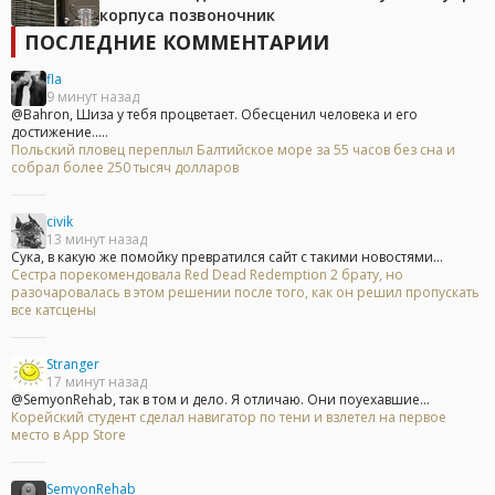
корпуса позвоночник
ПОСЛЕДНИЕ КОММЕНТАРИИ
fla
9 минут назад
@Bahron, Шиза у тебя процветает. Обесценил человека и его
достижение.....
Польский пловец переплыл Балтийское море за 55 часов без сна и
собрал более 250 тысяч долларов
civik
13 минут назад
Сука, в какую же помойку превратился сайт с такими новостями...
Сестра порекомендовала Red Dead Redemption 2 брату, но
разочаровалась в этом решении после того, как он решил пропускать
все катсцены
Stranger
17 минут назад
@SemyonRehab, так в том и дело. Я отличаю. Они поуехавшие...
Корейский студент сделал навигатор по тени и взлетел на первое
место в App Store
SemyonRehab