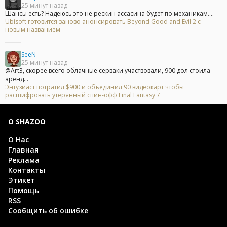
25 минут назад
Шансы есть? Надеюсь это не рескин ассасина будет по механикам....
Ubisoft готовится заново анонсировать Beyond Good and Evil 2 с
новым названием
SeeN
25 минут назад
@Art3, скорее всего облачные серваки участвовали, 900 дол стоила
аренд...
Энтузиаст потратил $900 и объединил 90 видеокарт чтобы
расшифровать утерянный спин-офф Final Fantasy 7
О SHAZOO
О Нас
Главная
Реклама
Контакты
Этикет
Помощь
RSS
Сообщить об ошибке