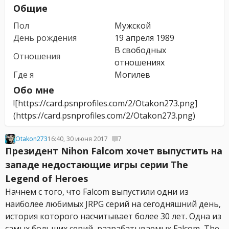
Общие
Пол
Мужской
День рождения
19 апреля 1989
В свободных
Отношения
отношениях
Где я
Могилев
Обо мне
![https://card.psnprofiles.com/2/Otakon273.png]
(https://card.psnprofiles.com/2/Otakon273.png)
Otakon273
16:40, 30 июня 2017
7
Президент Nihon Falcom хочет выпустить на
западе недостающие игры серии The
Legend of Heroes
Начнем с того, что Falcom выпустили одни из
наиболее любимых JRPG серий на сегодняшний день,
история которого насчитывает более 30 лет. Одна из
самых больших серий, разрабатываемых Falcom, The