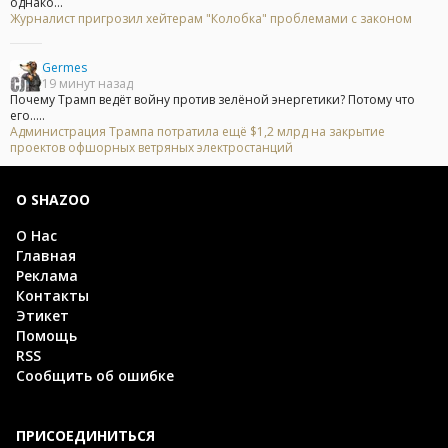
однако...
Журналист пригрозил хейтерам "Колобка" проблемами с законом
Germes
19 минут назад
Почему Трамп ведёт войну против зелёной энергетики? Потому что
его.....
Администрация Трампа потратила ещё $1,2 млрд на закрытие
проектов офшорных ветряных электростанций
О SHAZOO
О Нас
Главная
Реклама
Контакты
Этикет
Помощь
RSS
Сообщить об ошибке
ПРИСОЕДИНИТЬСЯ