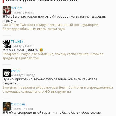
mrGrim
1 минуту назад
@ToruZero, кто говрит про отток?наоборот когда начнут выходить
игры у....
Глава Take-Two прогнозирует десятикратный рост аудитории
благодаря облачным играм за три года
T1taH1k
1 минуту назад
@POCCOMAXEP, или вы 😅
Продюсер Dragon Age объяснил, почему слепо слушать игроков
вредно для разработки
zecup
4 минуты назад
Ну а чо, прикольно. Можно тупо базовые команды геймпада
озвучить....
Энтузиаст превратил вибромоторы Steam Controller в стереодинамики
с помощью самодельного HID-инструмента
Ozzmosis
7 минут назад
@FireMix, стопроцентной гарантии не было бы в любом случае,