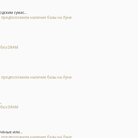
одским сумас...
 и предположили наличие базы на Луне
я без DRAM
 и предположили наличие базы на Луне
.
я без DRAM
чёные или...
 и предположили наличие базы на Луне