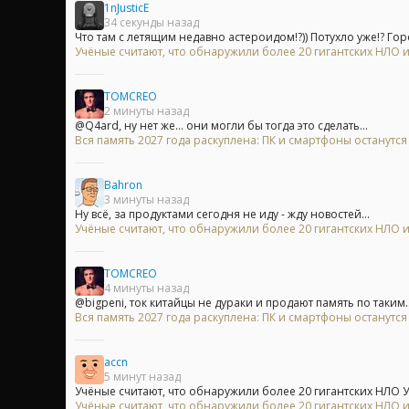
1nJusticE
34 секунды назад
Что там с летящим недавно астероидом!?)) Потухло уже!? Гор
Учёные считают, что обнаружили более 20 гигантских НЛО
TOMCREO
2 минуты назад
@Q4ard, ну нет же... они могли бы тогда это сделать...
Вся память 2027 года раскуплена: ПК и смартфоны останутс
Bahron
3 минуты назад
Ну всё, за продуктами сегодня не иду - жду новостей...
Учёные считают, что обнаружили более 20 гигантских НЛО
TOMCREO
4 минуты назад
@bigpeni, ток китайцы не дураки и продают память по таким..
Вся память 2027 года раскуплена: ПК и смартфоны останутс
accn
5 минут назад
Учёные считают, что обнаружили более 20 гигантских НЛО У
Учёные считают, что обнаружили более 20 гигантских НЛО