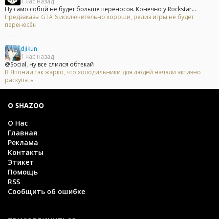
1 час назад
Ну само собой не будет больше переносов. Конечно у Rockstar...
Предзаказы GTA 6 исключительно хороши, релиз игры не будет
перенесён
djikun
1 час назад
@Social, ну все слился обтекай
В Японии так жарко, что холодильники для людей начали активно
раскупать
О SHAZOO
О Нас
Главная
Реклама
Контакты
Этикет
Помощь
RSS
Сообщить об ошибке