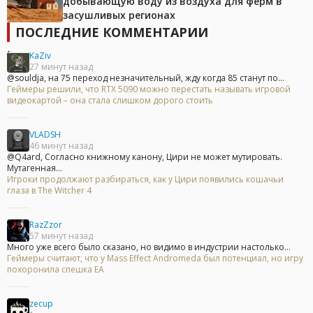
добывающую воду из воздуха для ферм в
засушливых регионах
ПОСЛЕДНИЕ КОММЕНТАРИИ
KaZiv
27 минут назад
@souldja, на 75 переход незначительный, жду когда 85 станут по...
Геймеры решили, что RTX 5090 можно перестать называть игровой
видеокартой – она стала слишком дорого стоить
VLADSH
46 минут назад
@Q4ard, Согласно книжному канону, Цири не может мутировать.
Мутагенная...
Игроки продолжают разбираться, как у Цири появились кошачьи
глаза в The Witcher 4
RazZzor
57 минут назад
Много уже всего было сказано, но видимо в индустрии настолько...
Геймеры считают, что у Mass Effect Andromeda был потенциал, но игру
похоронила спешка EA
zecup