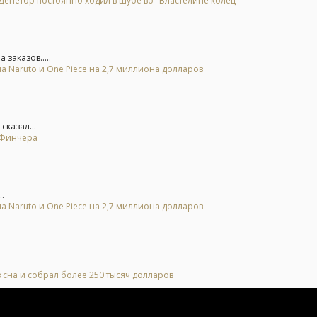
 Денетор постоянно ходил в шубе во "Властелине колец"
заказов.....
а Naruto и One Piece на 2,7 миллиона долларов
сказал...
т Финчера
.
а Naruto и One Piece на 2,7 миллиона долларов
 сна и собрал более 250 тысяч долларов