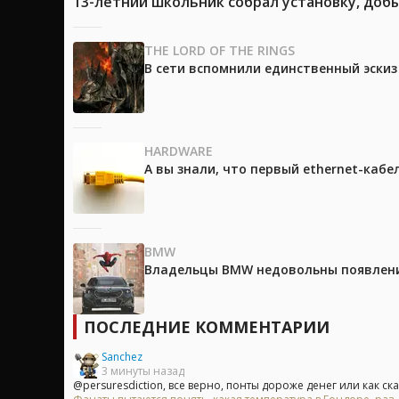
13-летний школьник собрал установку, доб
THE LORD OF THE RINGS
В сети вспомнили единственный эски
HARDWARE
А вы знали, что первый ethernet-каб
BMW
Владельцы BMW недовольны появление
ПОСЛЕДНИЕ КОММЕНТАРИИ
Sanchez
3 минуты назад
@persuresdiction, все верно, понты дороже денег или как сказ