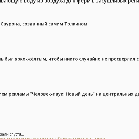
ывающую воду из воздуха для ферм в засушливых рег
з Саурона, созданный самим Толкином
ель был ярко-жёлтым, чтобы никто случайно не просверлил 
м рекламы "Человек-паук: Новый день" на центральных д
али спустя...