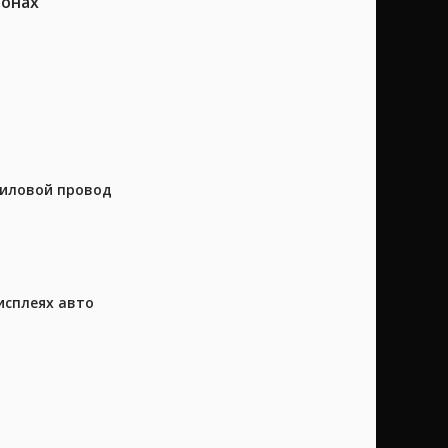
ионах
силовой провод
исплеях авто