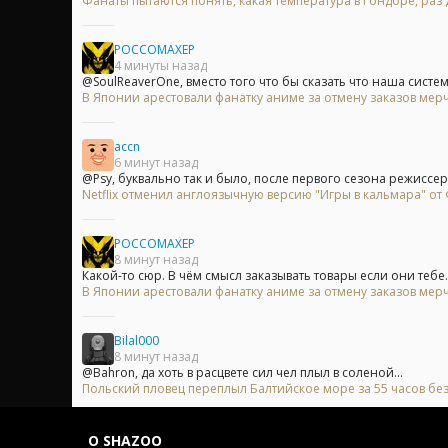
Фанаты пытаются понять, какая температура в Гондоре, раз
POCCOMAXEP
4 минуты назад
@SoulReaverOne, вместо того что бы сказать что наша система 
В Японии арестовали фанатку аниме за отмену заказов мерч
accn
6 минут назад
@Psy, буквально так и было, после первого сезона режиссер 
Netflix отменил англоязычную версию "Игры в кальмара" о
POCCOMAXEP
8 минут назад
Какой-то сюр. В чём смысл заказывать товары если они тебе..
В Японии арестовали фанатку аниме за отмену заказов мерч
Bilal000
8 минут назад
@Bahron, да хоть в расцвете сил чел плыл в соленой...
Польский пловец переплыл Балтийское море за 55 часов без
О SHAZOO