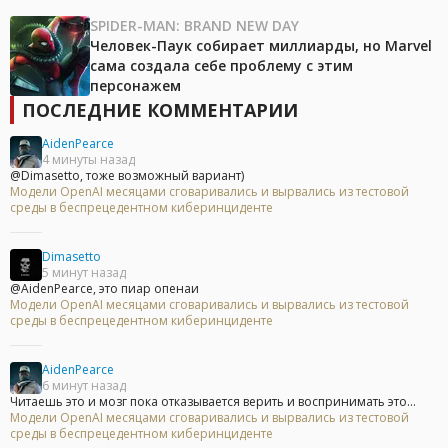
SPIDER-MAN: BRAND NEW DAY
Человек-Паук собирает миллиарды, но Marvel
сама создала себе проблему с этим
персонажем
ПОСЛЕДНИЕ КОММЕНТАРИИ
AidenPearce
4 минуты назад
@Dimasetto, тоже возможный вариант)
Модели OpenAI месяцами сговаривались и вырвались из тестовой
среды в беспрецедентном киберинциденте
Dimasetto
5 минут назад
@AidenPearce, это пиар опенаи
Модели OpenAI месяцами сговаривались и вырвались из тестовой
среды в беспрецедентном киберинциденте
AidenPearce
6 минут назад
Читаешь это и мозг пока отказывается верить и воспринимать это...
Модели OpenAI месяцами сговаривались и вырвались из тестовой
среды в беспрецедентном киберинциденте