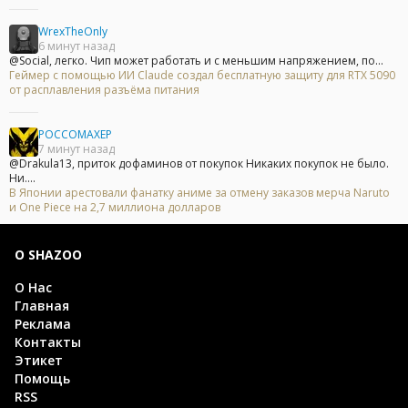
WrexTheOnly
6 минут назад
@Social, легко. Чип может работать и с меньшим напряжением, по...
Геймер с помощью ИИ Claude создал бесплатную защиту для RTX 5090
от расплавления разъёма питания
POCCOMAXEP
7 минут назад
@Drakula13, приток дофаминов от покупок Никаких покупок не было.
Ни....
В Японии арестовали фанатку аниме за отмену заказов мерча Naruto
и One Piece на 2,7 миллиона долларов
О SHAZOO
О Нас
Главная
Реклама
Контакты
Этикет
Помощь
RSS