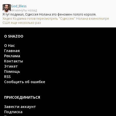
God_Bless
44 минуты назад
Я тут подумал, Одиссея Нолана это феномен голого короля.
Хидео Кодзима готов пересмотреть "Одиссею" Нолана в кинотеатре
США еще несколько раз
О SHAZOO
О Нас
Главная
Реклама
Контакты
Этикет
Помощь
RSS
Сообщить об ошибке
ПРИСОЕДИНИТЬСЯ
Завести аккаунт
Подписка