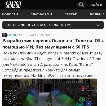
18+
ВОЙТИ
НОВОСТИ
ПЛАТФОРМЫ
СТАТЬИ
БОЛЬШЕ
THE LEGEND OF ZELDA: OCARINA OF TIME
Cohen
00:00, 31 июля 2026
0
Разработчик перенёс Ocarina of Time на iOS с
помощью ИИ, без эмуляции и с 60 FPS
Пока поклонники ждут, когда Nintendo объявит дату
выхода ремейка The Legend of Zelda: Ocarina of Time
для Nintendo Switch 2, разработчик Крис "Kahris"
Сотрайдис предложил кое-что для самых
нетерпеливых. HarkinianPad – это порт классики с...