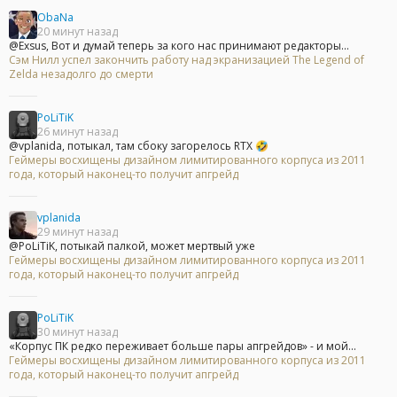
ObaNa
20 минут назад
@Exsus, Вот и думай теперь за кого нас принимают редакторы...
Сэм Нилл успел закончить работу над экранизацией The Legend of
Zelda незадолго до смерти
PoLiTiK
26 минут назад
@vplanida, потыкал, там сбоку загорелось RTX 🤣
Геймеры восхищены дизайном лимитированного корпуса из 2011
года, который наконец-то получит апгрейд
vplanida
29 минут назад
@PoLiTiK, потыкай палкой, может мертвый уже
Геймеры восхищены дизайном лимитированного корпуса из 2011
года, который наконец-то получит апгрейд
PoLiTiK
30 минут назад
«Корпус ПК редко переживает больше пары апгрейдов» - и мой...
Геймеры восхищены дизайном лимитированного корпуса из 2011
года, который наконец-то получит апгрейд