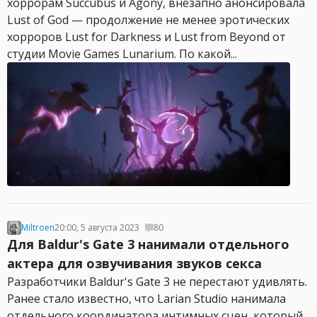
хоррорам Succubus и Agony, внезапно анонсировала
Lust of God — продолжение не менее эротических
хорроров Lust for Darkness и Lust from Beyond от
студии Movie Games Lunarium. По какой...
Miltroen
20:00, 5 августа 2023
80
Для Baldur's Gate 3 нанимали отдельного
актера для озвучивания звуков секса
Разработчики Baldur's Gate 3 не перестают удивлять.
Ранее стало известно, что Larian Studio нанимала
отдельного координатора интимных сцен, который