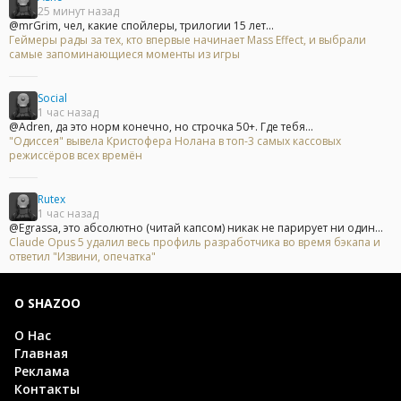
25 минут назад
@mrGrim, чел, какие спойлеры, трилогии 15 лет...
Геймеры рады за тех, кто впервые начинает Mass Effect, и выбрали
самые запоминающиеся моменты из игры
Social
1 час назад
@Adren, да это норм конечно, но строчка 50+. Где тебя...
"Одиссея" вывела Кристофера Нолана в топ-3 самых кассовых
режиссёров всех времён
Rutex
1 час назад
@Egrassa, это абсолютно (читай капсом) никак не парирует ни один...
Claude Opus 5 удалил весь профиль разработчика во время бэкапа и
ответил "Извини, опечатка"
О SHAZOO
О Нас
Главная
Реклама
Контакты