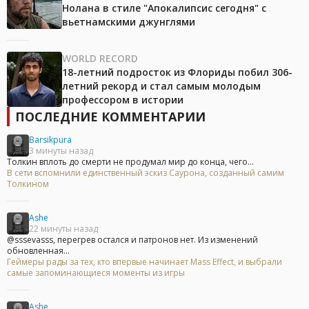
Нолана в стиле "Апокалипсис сегодня" с
вьетнамскими джунглями
WORLD RECORD
18-летний подросток из Флориды побил 306-
летний рекорд и стал самым молодым
профессором в истории
ПОСЛЕДНИЕ КОММЕНТАРИИ
Barsikpura
3 минуты назад
Толкин вплоть до смерти не продумал мир до конца, чего...
В сети вспомнили единственный эскиз Саурона, созданный самим
Толкином
Ashe
22 минуты назад
@sssevasss, перегрев остался и патронов нет. Из изменений
обновленная...
Геймеры рады за тех, кто впервые начинает Mass Effect, и выбрали
самые запоминающиеся моменты из игры
Ashe