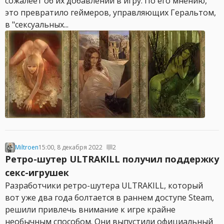
сожалеет об их добавлении в игру. По его мнению,
это превратило геймеров, управляющих Геральтом,
в "сексуальных...
Miltroen
15:00, 8 декабря 2022
2
Ретро-шутер ULTRAKILL получил поддержку
секс-игрушек
Разработчики ретро-шутера ULTRAKILL, который
вот уже два года болтается в раннем доступе Steam,
решили привлечь внимание к игре крайне
необычным способом. Они выпустили официальный