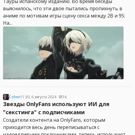
Тауры испанскому изданию. Во время беседы
выяснилось, что эти двое пытались пропихнуть в
аниме по мотивам игры сцену секса между 2B и 9S:
На...
Cohen
11:30, 6 августа 2024
16
Звезды OnlyFans используют ИИ для
"секстинга" с подписчиками
Создатели контента на OnlyFans, которым
приходится весь день переписываться с
надоедливыми поклонниками, теперь используют