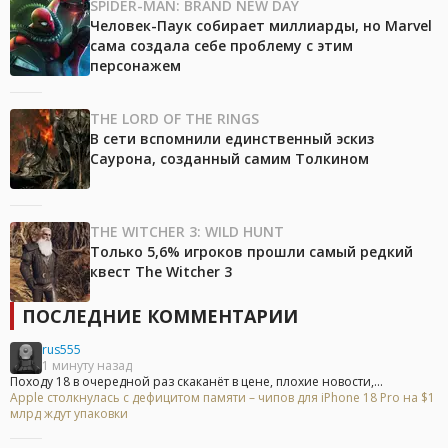
SPIDER-MAN: BRAND NEW DAY
Человек-Паук собирает миллиарды, но Marvel
сама создала себе проблему с этим
персонажем
THE LORD OF THE RINGS
В сети вспомнили единственный эскиз
Саурона, созданный самим Толкином
THE WITCHER 3: WILD HUNT
Только 5,6% игроков прошли самый редкий
квест The Witcher 3
ПОСЛЕДНИЕ КОММЕНТАРИИ
rus555
1 минуту назад
Походу 18 в очередной раз скаканёт в цене, плохие новости,...
Apple столкнулась с дефицитом памяти – чипов для iPhone 18 Pro на $1
млрд ждут упаковки