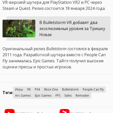
VR-версией шутера для PlayStation VR2 и PC через
Steam и Quest. Релиз состоится 18 января 2024 года.
В Bulletstorm VR добавят два
эксклюзивных уровня за Тришку
Новак
Оригинальный релиз
Bulletstorm
состоялся в феврале
2011 года. Разработкой шутера вместе с People Can
Fly занималась Epic Games. Тайтл получил высокие
оценки прессы и простых игроков.
Игры
ПК
PS4
Xbox One
Bulletstorm
People Can Fly
Тэги:
Arc Games
Epic Games
FPS
Sales
Remaster