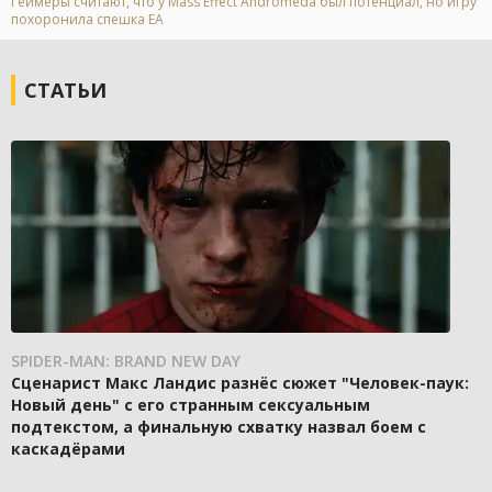
Геймеры считают, что у Mass Effect Andromeda был потенциал, но игру
похоронила спешка EA
СТАТЬИ
SPIDER-MAN: BRAND NEW DAY
Сценарист Макс Ландис разнёс сюжет "Человек-паук:
Новый день" с его странным сексуальным
подтекстом, а финальную схватку назвал боем с
каскадёрами