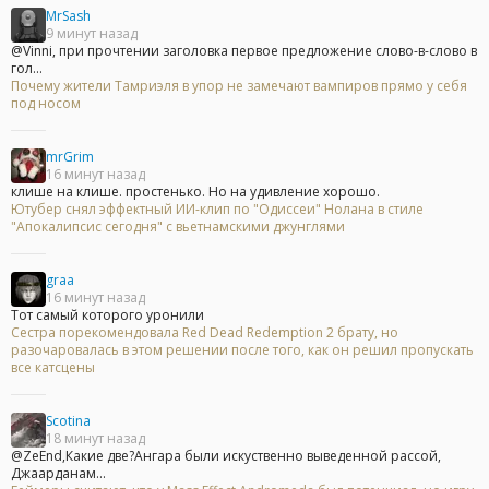
MrSash
9 минут назад
@Vinni, при прочтении заголовка первое предложение слово-в-слово в
гол...
Почему жители Тамриэля в упор не замечают вампиров прямо у себя
под носом
mrGrim
16 минут назад
клише на клише. простенько. Но на удивление хорошо.
Ютубер снял эффектный ИИ-клип по "Одиссеи" Нолана в стиле
"Апокалипсис сегодня" с вьетнамскими джунглями
graa
16 минут назад
Тот самый которого уронили
Сестра порекомендовала Red Dead Redemption 2 брату, но
разочаровалась в этом решении после того, как он решил пропускать
все катсцены
Scotina
18 минут назад
@ZeEnd,Какие две?Ангара были искуственно выведенной рассой,
Джаарданам...