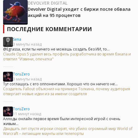
DEVOLVER DIGITAL
Devolver Digital уходит с биржи после обвала
акций на 95 процентов
ПОСЛЕДНИЕ КОММЕНТАРИИ
Sena
3 минуты назад
@Egrassa, если ты ничего не можешь создать без ИИ, то...
Claude Opus 5 удалил весь профиль разработчика во время бэкапа и
ответил "Извини, опечатка"
ToruZero
3 минуты назад
Тут соглашусь с его оппонентами. Хорошо что он ничего не...
Создатель Fallout объяснил на примере Толкина, почему аудитория
отвергает новые идеи из-за имени создателя
ToruZero
11 минут назад
Аллоды онлайн первое время были интересной игрой с очень
живым...
Двадцать лет спустя игроки спорят, что убило огромный мир World of
Warcraft – летающие маунты или телепорты