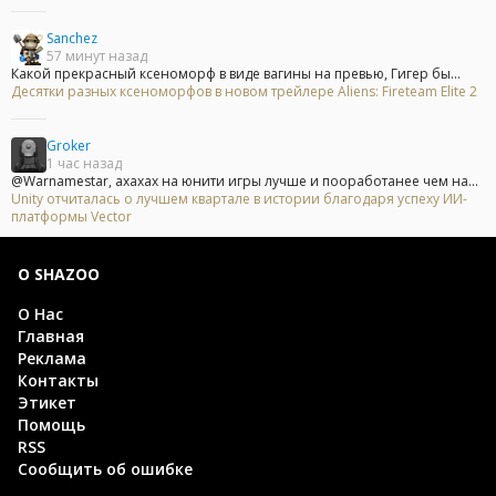
Sanchez
57 минут назад
Какой прекрасный ксеноморф в виде вагины на превью, Гигер бы...
Десятки разных ксеноморфов в новом трейлере Aliens: Fireteam Elite 2
Groker
1 час назад
@Warnamestar, ахахах на юнити игры лучше и пооработанее чем на...
Unity отчиталась о лучшем квартале в истории благодаря успеху ИИ-
платформы Vector
О SHAZOO
О Нас
Главная
Реклама
Контакты
Этикет
Помощь
RSS
Сообщить об ошибке