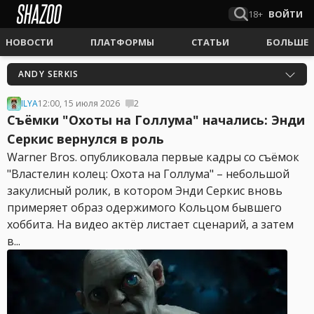
18+
ВОЙТИ
НОВОСТИ
ПЛАТФОРМЫ
СТАТЬИ
БОЛЬШЕ
ANDY SERKIS
ILYA
12:00, 15 июля 2026
2
Съёмки "Охоты на Голлума" начались: Энди
Серкис вернулся в роль
Warner Bros. опубликовала первые кадры со съёмок
"Властелин колец: Охота на Голлума" – небольшой
закулисный ролик, в котором Энди Серкис вновь
примеряет образ одержимого Кольцом бывшего
хоббита. На видео актёр листает сценарий, а затем
в...