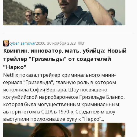
cyber_samovar
20:00, 30 ноября 2023
3
Квинпин, инноватор, мать, убийца: Новый
трейлер "Гризельды" от создателей
"Нарко"
Netflix показал трейлер криминального мини-
сериала "Гризельда", главную роль в котором
исполнила София Вергара. Шоу посвящено
колумбийской наркобаронессе Гризельде Бланко,
которая была могущественным криминальным
авторитетом в США в 1970-х. Создателям шоу
выступили приложившие руку к "Нарко"...