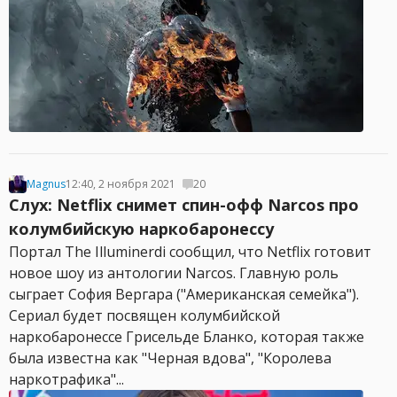
Magnus
12:40, 2 ноября 2021
20
Слух: Netflix снимет спин-офф Narcos про
колумбийскую наркобаронессу
Портал The Illuminerdi сообщил, что Netflix готовит
новое шоу из антологии Narcos. Главную роль
сыграет София Вергара ("Американская семейка").
Сериал будет посвящен колумбийской
наркобаронессе Грисельде Бланко, которая также
была известна как "Черная вдова", "Королева
наркотрафика"...