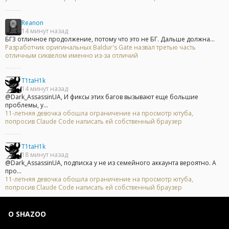
Reanon
14 минут назад
БГ3 отличное продолжение, потому что это не БГ. Дальше должна...
Разработчик оригинальных Baldur's Gate назвал третью часть
отличным сиквелом именно из-за отличий
T1taH1k
14 минут назад
@Dark_AssassinUA, И фиксы этих багов вызывают еще большие
проблемы, у...
11-летняя девочка обошла ограничение на просмотр ютуба,
попросив Claude Code написать ей собственный браузер
T1taH1k
18 минут назад
@Dark_AssassinUA, подписка у не из семейного аккаунта вероятно. А
про...
11-летняя девочка обошла ограничение на просмотр ютуба,
попросив Claude Code написать ей собственный браузер
О SHAZOO