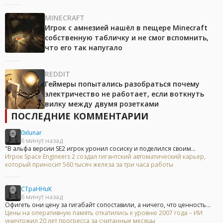
MINECRAFT
Игрок с амнезией нашёл в пещере Minecraft
собственную табличку и не смог вспомнить,
что его так напугало
REDDIT
Геймеры попытались разобраться почему
электричество не работает, если воткнуть
вилку между двумя розетками
ПОСЛЕДНИЕ КОММЕНТАРИИ
0xlunar
6 минут назад
"В альфа версии SE2 игрок уронил сосиску и поделился своим...
Игрок Space Engineers 2 создал гигантский автоматический карьер,
который приносит 560 тысяч железа за три часа работы
CTpaHHuK
6 минут назад
Офигеть они цену за гигабайт сопоставили, а ничего, что ценность...
Цены на оперативную память откатились к уровню 2007 года – ИИ
уничтожил 20 лет прогресса за считанные месяцы