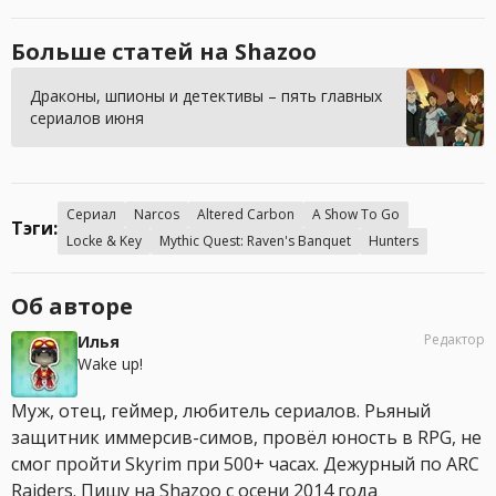
Больше статей на Shazoo
Драконы, шпионы и детективы – пять главных
сериалов июня
Сериал
Narcos
Altered Carbon
A Show To Go
Тэги:
Locke & Key
Mythic Quest: Raven's Banquet
Hunters
Об авторе
Редактор
Илья
Wake up!
Муж, отец, геймер, любитель сериалов. Рьяный
защитник иммерсив-симов, провёл юность в RPG, не
смог пройти Skyrim при 500+ часах. Дежурный по ARC
Raiders. Пишу на Shazoo с осени 2014 года