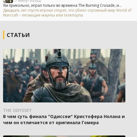
17 минут назад
Хм прикольно, играл только во времена The Burning Crusade, и...
Двадцать лет спустя игроки спорят, что убило огромный мир World of
Warcraft – летающие маунты или телепорты
СТАТЬИ
THE ODYSSEY
В чем суть финала "Одиссеи" Кристофера Нолана и
чем он отличается от оригинала Гомера