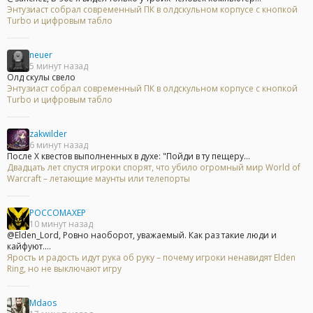
Энтузиаст собрал современный ПК в олдскульном корпусе с кнопкой
Turbo и цифровым табло
neuer
5 минут назад
Олд скулы свело
Энтузиаст собрал современный ПК в олдскульном корпусе с кнопкой
Turbo и цифровым табло
zakwilder
6 минут назад
После Х квестов выполненных в духе: "Пойди в ту пещеру...
Двадцать лет спустя игроки спорят, что убило огромный мир World of
Warcraft – летающие маунты или телепорты
POCCOMAXEP
10 минут назад
@Elden_Lord, Ровно наоборот, уважаемый. Как раз такие люди и
кайфуют....
Ярость и радость идут рука об руку – почему игроки ненавидят Elden
Ring, но не выключают игру
Mdaos