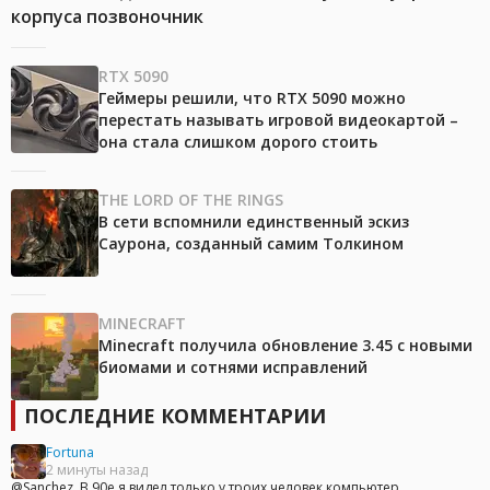
корпуса позвоночник
RTX 5090
Геймеры решили, что RTX 5090 можно
перестать называть игровой видеокартой –
она стала слишком дорого стоить
THE LORD OF THE RINGS
В сети вспомнили единственный эскиз
Саурона, созданный самим Толкином
MINECRAFT
Minecraft получила обновление 3.45 с новыми
биомами и сотнями исправлений
ПОСЛЕДНИЕ КОММЕНТАРИИ
Fortuna
2 минуты назад
@Sanchez, В 90е я видел только у троих человек компьютер...