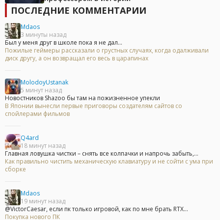
ПОСЛЕДНИЕ КОММЕНТАРИИ
Mdaos
3 минуты назад
Был у меня друг в школе пока я не дал...
Пожилые геймеры рассказали о грустных случаях, когда одалживали
диск другу, а он возвращал его весь в царапинах
MolodoyUstanak
5 минут назад
Новостников Shazoo бы там на пожизненное упекли
В Японии вынесли первые приговоры создателям сайтов со
спойлерами фильмов
Q4ard
18 минут назад
Главная ловушка чистки – снять все колпачки и напрочь забыть,...
Как правильно чистить механическую клавиатуру и не сойти с ума при
сборке
Mdaos
19 минут назад
@VictorCaesar, если пк только игровой, как по мне брать RTX...
Покупка нового ПК