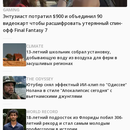
GAMING
Энтузиаст потратил $900 и объединил 90
видеокарт чтобы расшифровать утерянный спин-
офф Final Fantasy 7
CLIMATE
13-летний школьник собрал установку,
добывающую воду из воздуха для ферм в
засушливых регионах
THE ODYSSEY
Ютубер снял эффектный ИИ-клип по "Одиссее"
Нолана в стиле "Апокалипсис сегодня" с
вьетнамскими джунглями
WORLD RECORD
18-летний подросток из Флориды побил 306-
летний рекорд и стал самым молодым
профессором в истории