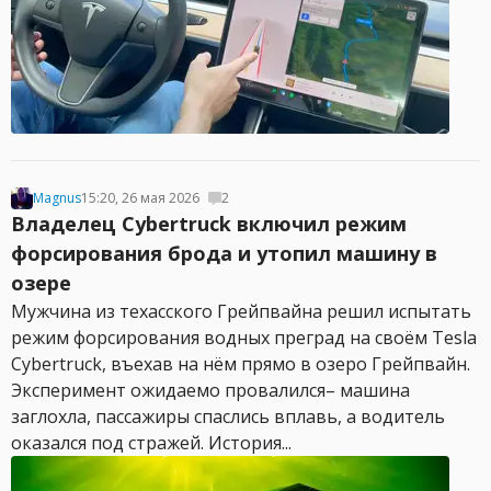
Magnus
15:20, 26 мая 2026
2
Владелец Cybertruck включил режим
форсирования брода и утопил машину в
озере
Мужчина из техасского Грейпвайна решил испытать
режим форсирования водных преград на своём Tesla
Cybertruck, въехав на нём прямо в озеро Грейпвайн.
Эксперимент ожидаемо провалился– машина
заглохла, пассажиры спаслись вплавь, а водитель
оказался под стражей. История...