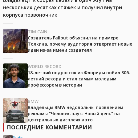
Владелец ПК собрал кабели в один жгут на
нескольких десятках стяжек и получил внутри
корпуса позвоночник
TIM CAIN
Создатель Fallout объяснил на примере
Толкина, почему аудитория отвергает новые
идеи из-за имени создателя
WORLD RECORD
18-летний подросток из Флориды побил 306-
летний рекорд и стал самым молодым
профессором в истории
BMW
Владельцы BMW недовольны появлением
рекламы "Человек-паук: Новый день" на
центральных дисплеях авто
ПОСЛЕДНИЕ КОММЕНТАРИИ
Scotina