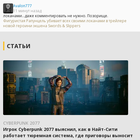
Avalon777
11 минут назад
локанами...даже комментировать не нужно. Позорище.
Фигуристая Рапунцель убивает всех своими локанами в трейлере
новой героини экшена Swords & Slippers
СТАТЬИ
CYBERPUNK 2077
Игрок Cyberpunk 2077 выяснил, как в Найт-Сити
работает тюремная система, где приговоры выносит