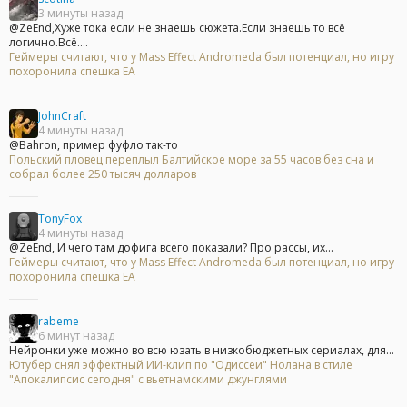
3 минуты назад
@ZeEnd,Хуже тока если не знаешь сюжета.Если знаешь то всё
логично.Всё....
Геймеры считают, что у Mass Effect Andromeda был потенциал, но игру
похоронила спешка EA
JohnCraft
4 минуты назад
@Bahron, пример фуфло так-то
Польский пловец переплыл Балтийское море за 55 часов без сна и
собрал более 250 тысяч долларов
TonyFox
4 минуты назад
@ZeEnd, И чего там дофига всего показали? Про рассы, их...
Геймеры считают, что у Mass Effect Andromeda был потенциал, но игру
похоронила спешка EA
rabeme
6 минут назад
Нейронки уже можно во всю юзать в низкобюджетных сериалах, для...
Ютубер снял эффектный ИИ-клип по "Одиссеи" Нолана в стиле
"Апокалипсис сегодня" с вьетнамскими джунглями