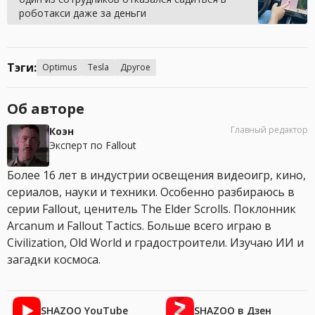
роботакси даже за деньги
Тэги:
Optimus
Tesla
Другое
Об авторе
Главный редактор
Коэн
Эксперт по Fallout
Более 16 лет в индустрии освещения видеоигр, кино,
сериалов, науки и техники. Особенно разбираюсь в
серии Fallout, ценитель The Elder Scrolls. Поклонник
Arcanum и Fallout Tactics. Больше всего играю в
Civilization, Old World и градостроители. Изучаю ИИ и
загадки космоса.
SHAZOO YouTube
SHAZOO в Дзен