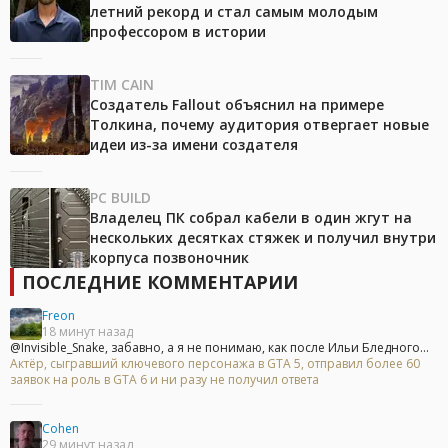
летний рекорд и стал самым молодым
профессором в истории
TIM CAIN
Создатель Fallout объяснил на примере
Толкина, почему аудитория отвергает новые
идеи из-за имени создателя
PC BUILD
Владелец ПК собрал кабели в один жгут на
нескольких десятках стяжек и получил внутри
корпуса позвоночник
ПОСЛЕДНИЕ КОММЕНТАРИИ
Freon
18 минут назад
@Invisible_Snake, забавно, а я не понимаю, как после Ильи Бледного...
Актёр, сыгравший ключевого персонажа в GTA 5, отправил более 60
заявок на роль в GTA 6 и ни разу не получил ответа
Cohen
29 минут назад