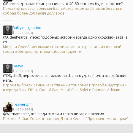
@Bahron, да какая блин разница что 40-60 летнему будет сложнее?...
Польский пловец переплыл Балтийское море за 55 часов без сна и
собрал более 250 тысяч долларов
BulkyImagination
1 час назад
@AidenPearce, У всех подобных историй всегда одно сходство- задача,
сп...
Модели OpenAI месяцами сговаривались и вырвались из тестовой
среды в беспрецедентном киберинциденте
Heavy
1 час назад
@DSychoff, переключался только на Шепа-мудака (почти все действия
нега...
Игроки выбрали самые качественные трилогии игровой индустрии –
впереди Mass Effect, God of War, Metal Gear Solid и Batman: Arkham
freawertyhn
1 час назад
@Warnamestar, все люди земли и те кто писал о похожих...
Похоже, Райан Гослинг сыграет Дэнни Кетча в "Призрачном гонщике"