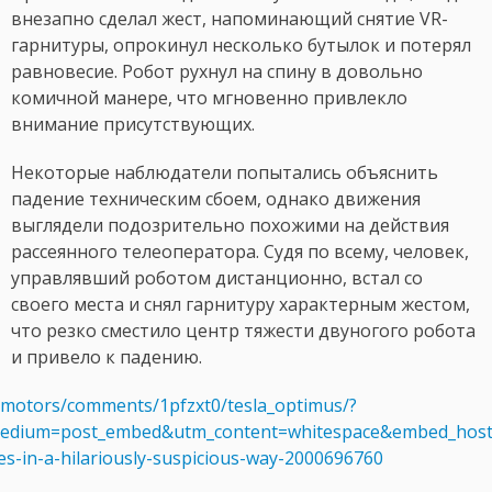
внезапно сделал жест, напоминающий снятие VR-
гарнитуры, опрокинул несколько бутылок и потерял
равновесие. Робот рухнул на спину в довольно
комичной манере, что мгновенно привлекло
внимание присутствующих.
Некоторые наблюдатели попытались объяснить
падение техническим сбоем, однако движения
выглядели подозрительно похожими на действия
рассеянного телеоператора. Судя по всему, человек,
управлявший роботом дистанционно, встал со
своего места и снял гарнитуру характерным жестом,
что резко сместило центр тяжести двуногого робота
и привело к падению.
lamotors/comments/1pfzxt0/tesla_optimus/?
dium=post_embed&utm_content=whitespace&embed_host_u
s-in-a-hilariously-suspicious-way-2000696760