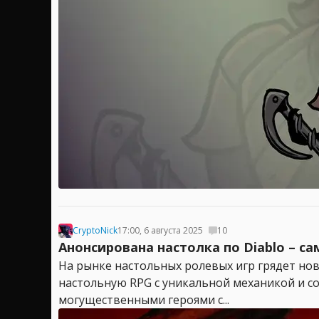
CryptoNick
17:00, 6 августа 2025
10
Анонсирована настолка по Diablo – 
На рынке настольных ролевых игр грядет но
настольную RPG с уникальной механикой и со
могущественными героями с...