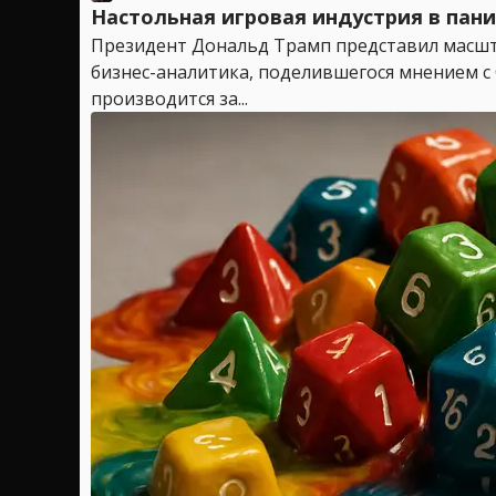
Настольная игровая индустрия в пан
Президент Дональд Трамп представил масшт
бизнес-аналитика, поделившегося мнением с
производится за...