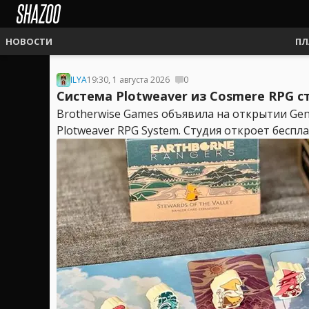
НОВОСТИ
ПЛ
ILYA
19:30, 1 августа 2026
0
Система Plotweaver из Cosmere RPG с
Brotherwise Games объявила на открытии Gen
Plotweaver RPG System. Студия откроет беспл