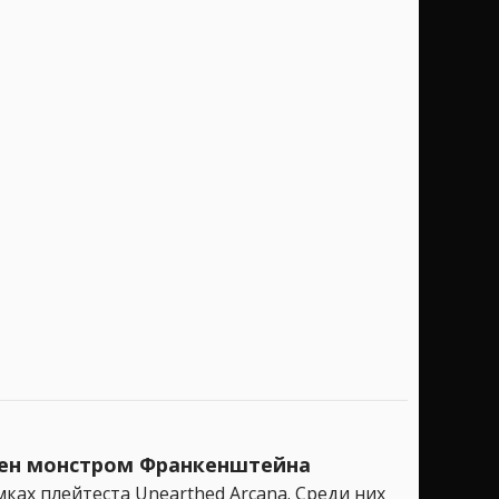
лен монстром Франкенштейна
ах плейтеста Unearthed Arcana. Среди них