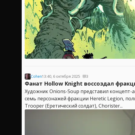
Cohen
13:40, 6 октября 2025
3
Фанат Hollow Knight воссоздал фракци
Художник Onions-Soup представил концепт-ар
семь персонажей фракции Heretic Legion, по
Trooper (Еретический солдат), Chorister...