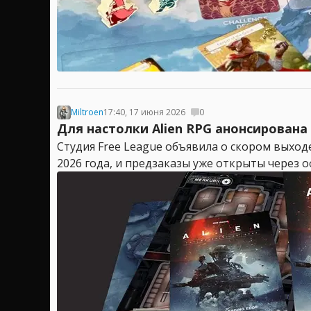
Miltroen
17:40, 17 июня 2026
0
Для настолки Alien RPG анонсирован
Студия Free League объявила о скором выходе
2026 года, и предзаказы уже открыты через о