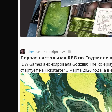
Cohen
09:40, 4 ноября 2025
0
Первая настольная RPG по Годзилле вы
IDW Games анонсировала Godzilla: The Rolep
стартует на Kickstarter 3 марта 2026 года, а 