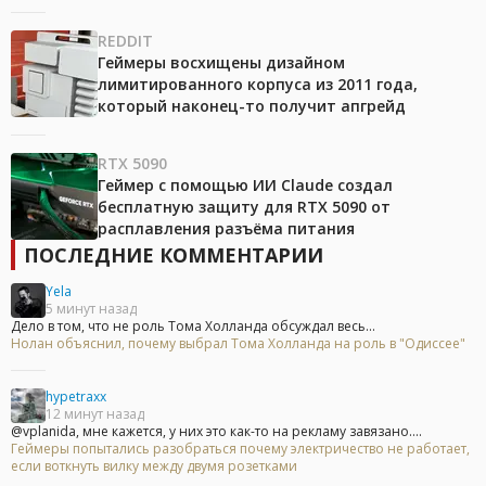
REDDIT
Геймеры восхищены дизайном
лимитированного корпуса из 2011 года,
который наконец-то получит апгрейд
RTX 5090
Геймер с помощью ИИ Claude создал
бесплатную защиту для RTX 5090 от
расплавления разъёма питания
ПОСЛЕДНИЕ КОММЕНТАРИИ
Yela
5 минут назад
Дело в том, что не роль Тома Холланда обсуждал весь...
Нолан объяснил, почему выбрал Тома Холланда на роль в "Одиссее"
hypetraxx
12 минут назад
@vplanida, мне кажется, у них это как-то на рекламу завязано....
Геймеры попытались разобраться почему электричество не работает,
если воткнуть вилку между двумя розетками