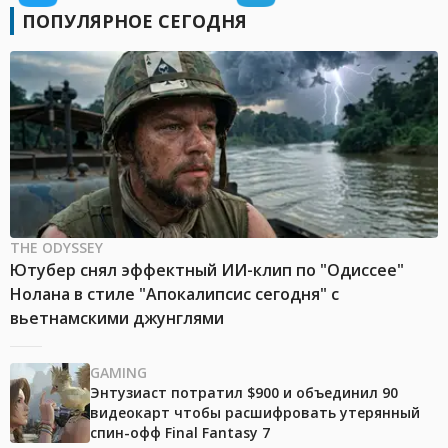
ПОПУЛЯРНОЕ СЕГОДНЯ
THE ODYSSEY
Ютубер снял эффектный ИИ-клип по "Одиссее"
Нолана в стиле "Апокалипсис сегодня" с
вьетнамскими джунглями
GAMING
Энтузиаст потратил $900 и объединил 90
видеокарт чтобы расшифровать утерянный
спин-офф Final Fantasy 7