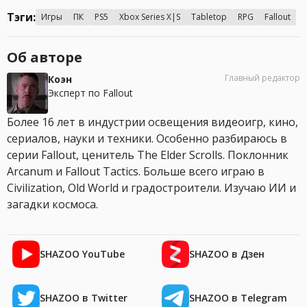
Тэги:
Игры
ПК
PS5
Xbox Series X|S
Tabletop
RPG
Fallout
Об авторе
Главный редактор
Коэн
Эксперт по Fallout
Более 16 лет в индустрии освещения видеоигр, кино,
сериалов, науки и техники. Особенно разбираюсь в
серии Fallout, ценитель The Elder Scrolls. Поклонник
Arcanum и Fallout Tactics. Больше всего играю в
Civilization, Old World и градостроители. Изучаю ИИ и
загадки космоса.
SHAZOO YouTube
SHAZOO в Дзен
SHAZOO в Twitter
SHAZOO в Telegram