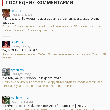
ПОСЛЕДНИЕ КОММЕНТАРИИ
Fortuna
1 минуту назад
@Kindzazaru, Рекорды по другому и не ставятся, всегда жертвуешь
здоров...
Польский пловец переплыл Балтийское море за 55 часов без сна и
собрал более 250 тысяч долларов
TOMCREO
5 минут назад
РАДИОКТИВНЫЕ ЛЮДИ
Анимационный сериал X-Men '97 получит новые сезоны в 2027 и 2028
годах
hypetraxx
9 минут назад
А о том, как у них хорошо и долго стоял...
Пожилые геймеры рассказали о грустных случаях, когда одалживали
диск другу, а он возвращал его весь в царапинах
mashaividova
19 минут назад
я сейчас играю в Stalzone и получаю больше кайф, чем...
GTA 6 и конец гонки за графикой – что случится с играми после