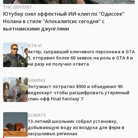
THE ODYSSEY
Ютубер снял эффектный ИИ-клип по "Одиссее"
Нолана в стиле "Апокалипсис сегодня" с
вьетнамскими джунглями
GTA VI
Актёр, сыгравший ключевого персонажа в GTA
5, отправил более 60 заявок на роль в GTA 6 и
ни разу не получил ответа
GAMING
Энтузиаст потратил $900 и объединил 90
видеокарт чтобы расшифровать утерянный
спин-офф Final Fantasy 7
CLIMATE
13-летний школьник собрал установку,
добывающую воду из воздуха для ферм в
засушливых регионах