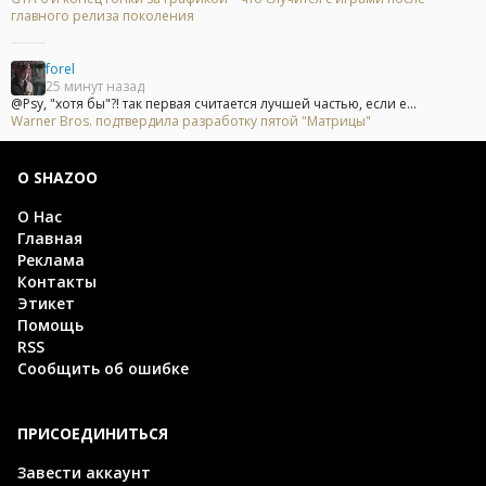
главного релиза поколения
forel
25 минут назад
@Psy, "хотя бы"?! так первая считается лучшей частью, если е...
Warner Bros. подтвердила разработку пятой "Матрицы"
О SHAZOO
О Нас
Главная
Реклама
Контакты
Этикет
Помощь
RSS
Сообщить об ошибке
ПРИСОЕДИНИТЬСЯ
Завести аккаунт