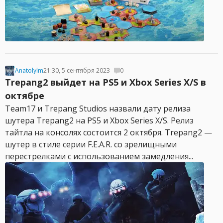
Anatolylm
21:30, 5 сентября 2023
0
Trepang2 выйдет на PS5 и Xbox Series X/S в
октябре
Team17 и Trepang Studios назвали дату релиза
шутера Trepang2 на PS5 и Xbox Series X/S. Релиз
тайтла на консолях состоится 2 октября. Trepang2 —
шутер в стиле серии F.E.A.R. со зрелищными
перестрелками с использованием замедления...