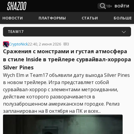
18+
ВОЙТИ
НОВОСТИ
ПЛАТФОРМЫ
СТАТЬИ
БОЛЬШЕ
TEAM17
CryptoNick
22:40, 2 июня 2026
3
Сражения с монстрами и густая атмосфера
в стиле Inside в трейлере сурвайвал-хоррора
Silver Pines
Wych Elm и Team17 объявили дату выхода Silver Pines
в новом трейлере. Игра представляет собой
сурвайвал-хоррор с элементами метроидвании,
действие которого разворачивается в
полузаброшенном американском городке. Релиз
запланирован на 8 октября на ПК и всех...