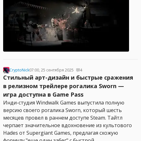
CryptoNick
07:00, 25 сентября 2025
4
Стильный арт-дизайн и быстрые сражения
в релизном трейлере рогалика Sworn —
игра доступна в Game Pass
Инди-студия Windwalk Games выпустила полную
версию своего рогалика Sworn, который шесть
месяцев провел в раннем доступе Steam. Тайтл
черпает значительное вдохновение из культового
Hades от Supergiant Games, предлагая схожую
формулу "еще один забег" с быстрой...