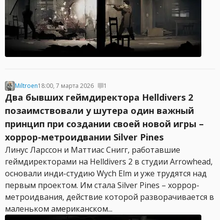
Miltroen
18:00, 7 марта 2026
1
Два бывших геймдиректора Helldivers 2
позаимствовали у шутера один важный
принцип при создании своей новой игры –
хоррор-метроидвании Silver Pines
Линус Ларссон и Маттиас Снигг, работавшие
геймдиректорами на Helldivers 2 в студии Arrowhead,
основали инди-студию Wych Elm и уже трудятся над
первым проектом. Им стала Silver Pines – хоррор-
метроидвания, действие которой разворачивается в
маленьком американском...