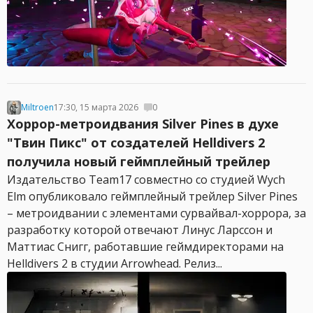
Miltroen
17:30, 15 марта 2026
0
Хоррор-метроидвания Silver Pines в духе
"Твин Пикс" от создателей Helldivers 2
получила новый геймплейный трейлер
Издательство Team17 совместно со студией Wych
Elm опубликовало геймплейный трейлер Silver Pines
– метроидвании с элементами сурвайвал-хоррора, за
разработку которой отвечают Линус Ларссон и
Маттиас Снигг, работавшие геймдиректорами на
Helldivers 2 в студии Arrowhead. Релиз...