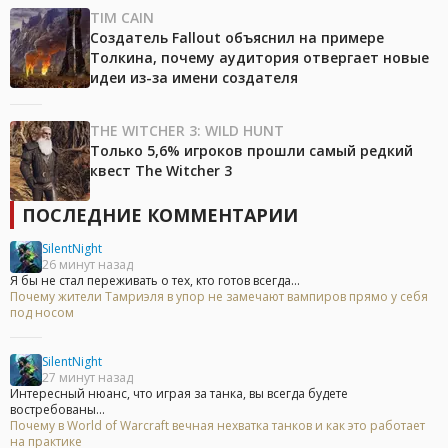
TIM CAIN
Создатель Fallout объяснил на примере
Толкина, почему аудитория отвергает новые
идеи из-за имени создателя
THE WITCHER 3: WILD HUNT
Только 5,6% игроков прошли самый редкий
квест The Witcher 3
ПОСЛЕДНИЕ КОММЕНТАРИИ
SilentNight
26 минут назад
Я бы не стал переживать о тех, кто готов всегда...
Почему жители Тамриэля в упор не замечают вампиров прямо у себя
под носом
SilentNight
27 минут назад
Интересный нюанс, что играя за танка, вы всегда будете
востребованы...
Почему в World of Warcraft вечная нехватка танков и как это работает
на практике