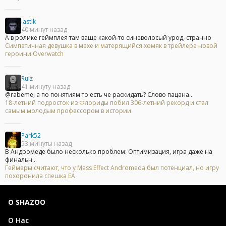
lastik
40 минут назад
А в ролике геймплея там ваще какой-то синеволосый урод, странно
Симпатичная девушка в мехе и матерящийся хомяк в трейлере новой
героини Overwatch
Ruiz
41 минуту назад
@rabeme, а по понятиям то есть че раскидать? Слово пацана...
18-летний подросток из Флориды побил 306-летний рекорд и стал
самым молодым профессором в истории
Park52
53 минуты назад
В Андромеде было несколько проблем: Оптимизация, игра даже на
финальн...
Геймеры считают, что у Mass Effect Andromeda был потенциал, но игру
похоронила спешка EA
О SHAZOO
О Нас