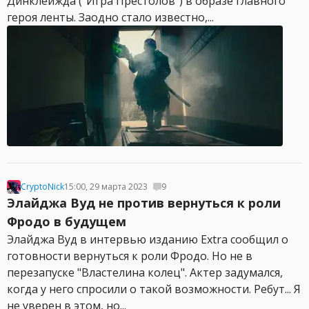
Динклейжда ("Игра Престолов") в образе главного
героя ленты. Заодно стало известно,...
CryptoNick
15:00, 29 марта 2023
9
Элайджа Вуд не против вернуться к роли
Фродо в будущем
Элайджа Вуд в интервью изданию Extra сообщил о
готовности вернуться к роли Фродо. Но не в
перезапуске "Властелина колец". Актер задумался,
когда у него спросили о такой возможности. Ребут... Я
не уверен в этом, но...