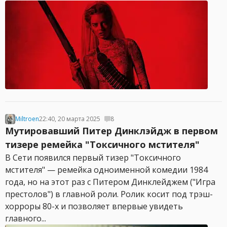
Miltroen
22:40, 20 марта 2025
8
Мутировавший Питер Динклэйдж в первом
тизере ремейка "Токсичного мстителя"
В Сети появился первый тизер "Токсичного
мстителя" — ремейка одноименной комедии 1984
года, но на этот раз с Питером Динклейджем ("Игра
престолов") в главной роли. Ролик косит под трэш-
хорроры 80-х и позволяет впервые увидеть
главного...