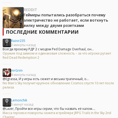
REDDIT
Геймеры попытались разобраться почему
электричество не работает, если воткнуть
вилку между двумя розетками
ПОСЛЕДНИЕ КОММЕНТАРИИ
Razor235
2 минуты назад
Всегда прохожу РДР 2 с модом Ped Damage Overhaul, он...
Оружие под замком и одинаковая сложность – за что игроки ругают
Red Dead Redemption 2
mrGrim
4 минуты назад
@Egrassa, И у игры есть сюжет и весьма трагичный, о...
No Man's Sky получит крупное обновление Cosmos спустя 10 лет после
релиза
Lemonchik
5 минут назад
@Lazer, Пройти все игры серии, что бы назвать её калом....
Масса героев и повороты сюжета в трейлере JRPG Trails in the Sky 2nd
Chapter