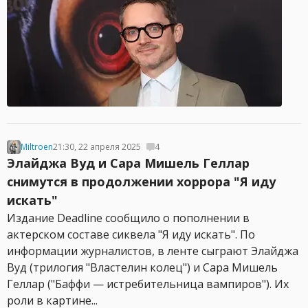
Miltroen
21:30, 22 апреля 2025
4
Элайджа Вуд и Сара Мишель Геллар
снимутся в продолжении хоррора "Я иду
искать"
Издание Deadline сообщило о пополнении в
актерском составе сиквела "Я иду искать". По
информации журналистов, в ленте сыграют Элайджа
Вуд (трилогия "Властелин колец") и Сара Мишель
Геллар ("Баффи — истребительница вампиров"). Их
роли в картине...