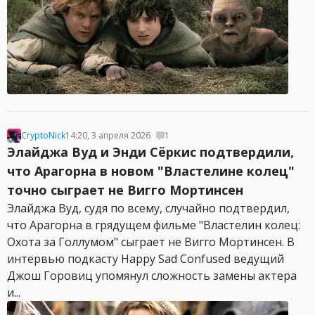
CryptoNick
14:20, 3 апреля 2026
1
Элайджа Вуд и Энди Сёркис подтвердили,
что Арагорна в новом "Властелине колец"
точно сыграет не Вигго Мортинсен
Элайджа Вуд, судя по всему, случайно подтвердил,
что Арагорна в грядущем фильме "Властелин колец:
Охота за Голлумом" сыграет не Вигго Мортинсен. В
интервью подкасту Happy Sad Confused ведущий
Джош Горовиц упомянул сложность замены актера
и...