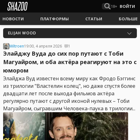
18+
ВОЙТИ
НОВОСТИ
ПЛАТФОРМЫ
СТАТЬИ
БОЛЬШЕ
ELIJAH WOOD
Miltroen
19:00, 4 апреля 2026
1
Элайджу Вуда до сих пор путают с Тоби
Магуайром, и оба актёра реагируют на это с
юмором
Элайджа Вуд известен всему миру как Фродо Бэггинс
из трилогии "Властелин колец", но даже спустя более
двадцати лет после выхода фильмов актёра
регулярно путают с другой иконой нулевых – Тоби
Магуайром, сыгравшим Человека-паука в трилогии...