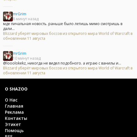
mrGrim
8 минут назад
мде пичальная новость. раньше было летишь мимо смотришь в
дали...
Blizzard уберёт мировых боссов из открытого мира World of Warcraft в
обновлении 11 августа
mrGrim
10 минут назад
@looolokekz, никогда не видел подобного. а играю с ванилы и...
Blizzard уберёт мировых боссов из открытого мира World of Warcraft в
обновлении 11 августа
О SHAZOO
О Нас
Главная
Реклама
Контакты
Этикет
Помощь
RSS