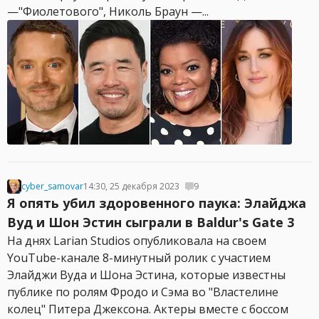
—"Фиолетового", Николь Браун —...
cyber_samovar
14:30, 25 декабря 2023
9
Я опять убил здоровенного паука: Элайджа
Вуд и Шон Эстин сыграли в Baldur's Gate 3
На днях Larian Studios опубликовала на своем
YouTube-канале 8-минутный ролик с участием
Элайджи Вуда и Шона Эстина, которые известны
публике по ролям Фродо и Сэма во "Властелине
колец" Питера Джексона. Актеры вместе с боссом