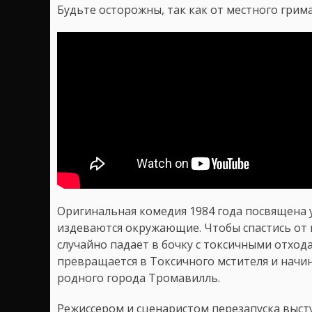
Будьте осторожны, так как от местного грим
Оригинальная комедия 1984 года посвящена 
издеваются окружающие. Чтобы спастись от 
случайно падает в бочку с токсичными отход
превращается в Токсичного мстителя и начин
родного города Тромавилль.
Режиссером и сценаристом перезапуска высту