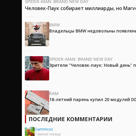
SPIDER-MAN: BRAND NEW DAY
Человек-Паук собирает миллиарды, но Marv
BMW
Владельцы BMW недовольны появление
SPIDER-MAN: BRAND NEW DAY
Зрители "Человек-паук: Новый день"
RAM
18-летний парень купил 20 модулей D
ПОСЛЕДНИЕ КОММЕНТАРИИ
Gammicus
7 минут назад