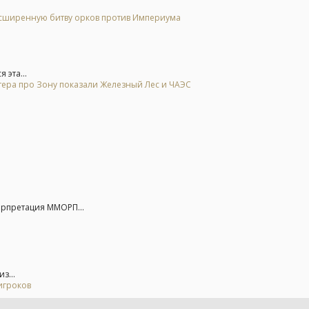
расширенную битву орков против Империума
 эта...
тера про Зону показали Железный Лес и ЧАЭС
ерпретация ММОРП...
з...
игроков