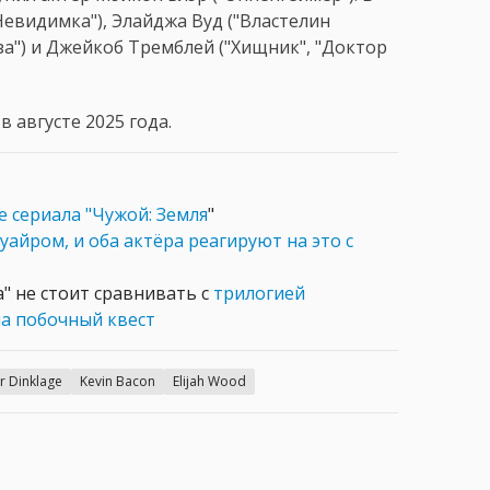
Невидимка"), Элайджа Вуд ("Властелин
за") и Джейкоб Тремблей ("Хищник", "Доктор
 августе 2025 года.
е сериала "Чужой: Земля
"
уайром, и оба актёра реагируют на это с
а" не стоит сравнивать с
трилогией
на побочный квест
r Dinklage
Kevin Bacon
Elijah Wood