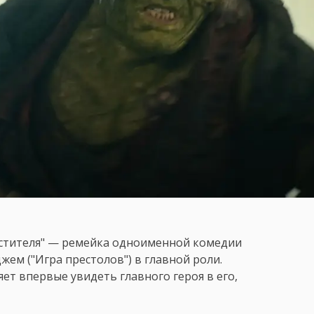
мстителя" — ремейка одноименной комедии
джем ("Игра престолов") в главной роли.
ет впервые увидеть главного героя в его,