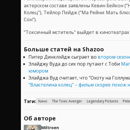
актерском составе заявлены Кевин Бейкон ("
Колец"), Тейлор Пейдж ("Ма Рейни: Мать блю
Сон").
"Токсичный мститель" выйдет в кинотеатрах в
Больше статей на Shazoo
Питер Динклэйдж сыграет во
втором сезон
Элайджу Вуда до сих пор путают с Тоби
Маг
юмором
Элайджа Вуд считает, что "Охоту на Голлум
"Властелина колец" – фильм скорее похож 
Тэги:
Кино
The Toxic Avenger
Legendary Pictures
Pete
Об авторе
Miltroen