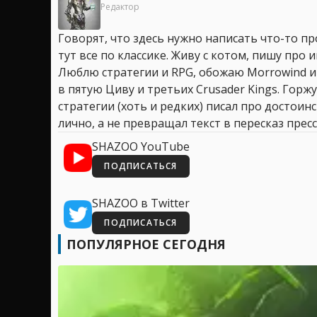
Редактор
Говорят, что здесь нужно написать что-то про
тут все по классике. Живу с котом, пишу про иг
Люблю стратегии и RPG, обожаю Morrowind и
в пятую Циву и третьих Crusader Kings. Горжу
стратегии (хоть и редких) писал про достоин
лично, а не превращал текст в пересказ пресс
SHAZOO YouTube
ПОДПИСАТЬСЯ
SHAZOO в Twitter
ПОДПИСАТЬСЯ
ПОПУЛЯРНОЕ СЕГОДНЯ