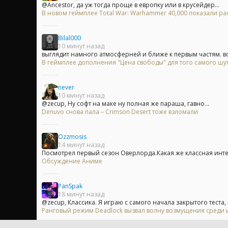
@Ancestor, да уж тогда проще в европку или в крусейдер...
В новом геймплее Total War: Warhammer 40,000 показали 
Bilal000
10 минут назад
выглядит намного атмосферней и ближе к первым частям. вся
В геймплее дополнения "Цена свободы" для того самого шу
never
10 минут назад
@zecup, Ну софт на маке ну полная же параша, гавно...
Denuvo снова пала – Crimson Desert тоже взломали
Ozzmosis
14 минут назад
Посмотрел первый сезон Оверлорда.Какая же классная инт
Обсуждение Аниме
PanSpak
18 минут назад
@zecup, Классика. Я играю с самого начала закрытого теста, и
Ранговый режим Deadlock вызвал волну возмущения среди 