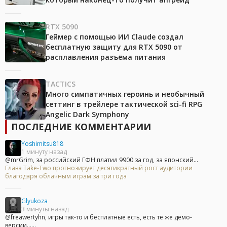
RTX 5090
Геймер с помощью ИИ Claude создал
бесплатную защиту для RTX 5090 от
расплавления разъёма питания
TACTICS
Много симпатичных героинь и необычный
сеттинг в трейлере тактической sci-fi RPG
Angelic Dark Symphony
ПОСЛЕДНИЕ КОММЕНТАРИИ
Yoshimitsu818
1 минуту назад
@mrGrim, за российский ГФН платил 9900 за год, за японский...
Глава Take-Two прогнозирует десятикратный рост аудитории
благодаря облачным играм за три года
Glyukoza
3 минуты назад
@freawertyhn, игры так-то и бесплатные есть, есть те же демо-
версии......