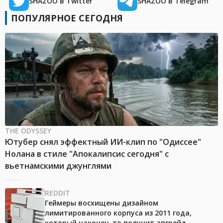
SHAZOO в Twitter
SHAZOO в Telegram
ПОПУЛЯРНОЕ СЕГОДНЯ
THE ODYSSEY
Ютубер снял эффектный ИИ-клип по "Одиссее"
Нолана в стиле "Апокалипсис сегодня" с
вьетнамскими джунглями
REDDIT
Геймеры восхищены дизайном
лимитированного корпуса из 2011 года,
который наконец-то получит апгрейд