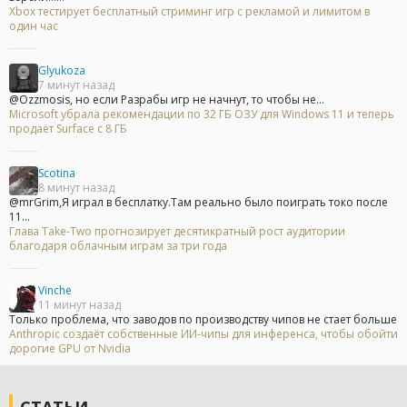
Xbox тестирует бесплатный стриминг игр с рекламой и лимитом в
один час
Glyukoza
7 минут назад
@Ozzmosis, но если Разрабы игр не начнут, то чтобы не...
Microsoft убрала рекомендации по 32 ГБ ОЗУ для Windows 11 и теперь
продаёт Surface с 8 ГБ
Scotina
8 минут назад
@mrGrim,Я играл в бесплатку.Там реально было поиграть токо после
11...
Глава Take-Two прогнозирует десятикратный рост аудитории
благодаря облачным играм за три года
Vinche
11 минут назад
Только проблема, что заводов по производству чипов не стает больше
Anthropic создаёт собственные ИИ-чипы для инференса, чтобы обойти
дорогие GPU от Nvidia