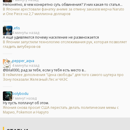
Непонятно, в чем конкретно суть обвинения? У них какая-то статья...
В Японии арестовали фанатку аниме за отмену заказов мерча Naruto
и One Piece на 2,7 миллиона долларов
Lefis
4 минуты назад
А ещё удивляются почему население не размножается
В Японии запустили технологию отслеживания рук, которая позволяет
гладить витуберов-ов
pepper_aqva
4 минуты назад
@Bilal000, рад за тебя, если у тебя есть место в...
В геймплее дополнения "Цена свободы" для того самого шутера про
Зону показали Железный Лес и ЧАЭС
bolybodu
7 минут назад
Ну пусть поплачут об этом.
Япония снова просит США перестать делать политические мемы с
Марио, Pokemon и Наруто