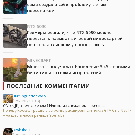
сама создала себе проблему с этим
персонажем
RTX 5090
Геймеры решили, что RTX 5090 можно
перестать называть игровой видеокартой –
она стала слишком дорого стоить
MINECRAFT
Minecraft получила обновление 3.45 с новыми
биомами и сотнями исправлений
ПОСЛЕДНИЕ КОММЕНТАРИИ
BurningCottonWool
1 минуту назад
@Volk_JP, в чем «плевок»? Или вы из снежинок — жесть,...
Почему Rockstar решила устроить расширенный показ GTA 6 на Netflix
– на шесть часов раньше YouTube
Drakula13
1 минуту назад