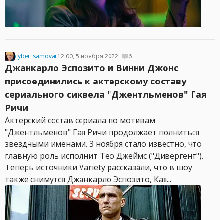
cyber_samovar
12:00, 5 ноября 2022
6
Джанкарло Эспозито и Винни Джонс
присоединились к актерскому составу
сериального сиквела "Джентльменов" Гая
Ричи
Актерский состав сериала по мотивам
"Джентльменов" Гая Ричи продолжает полниться
звездными именами. 3 ноября стало известно, что
главную роль исполнит Тео Джеймс ("Дивергент").
Теперь источники Variety рассказали, что в шоу
также снимутся Джанкарло Эспозито, Кая...