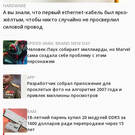
HARDWARE
А вы знали, что первый ethernet-кабель был ярко-
жёлтым, чтобы никто случайно не просверлил
силовой провод
SPIDER-MAN: BRAND NEW DAY
Человек-Паук собирает миллиарды, но Marvel
сама создала себе проблему с этим
персонажем
APP
Разработчик собрал приложение для
проклятых фото на алгоритме 2007 года и
привлек миллионы просмотров
RAM
18-летний парень купил 20 модулей DDR5 за
1600 долларов ради перепродажи через 15
лет