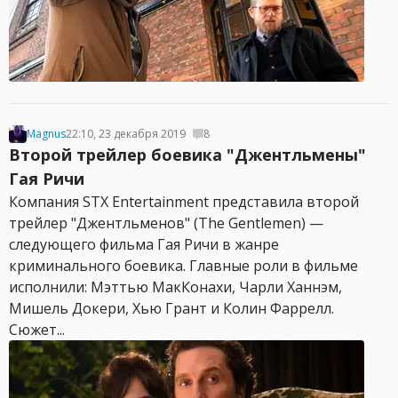
Magnus
22:10, 23 декабря 2019
8
Второй трейлер боевика "Джентльмены"
Гая Ричи
Компания STX Entertainment представила второй
трейлер "Джентльменов" (The Gentlemen) —
следующего фильма Гая Ричи в жанре
криминального боевика. Главные роли в фильме
исполнили: Мэттью МакКонахи, Чарли Ханнэм,
Мишель Докери, Хью Грант и Колин Фаррелл.
Сюжет...