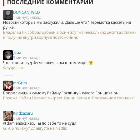
ПОСЛЕДНИЕ КОММЕНТАРИИ
DUNCAN_WILD
1 минуту назад
Новости которые мы заслужили. Дальше что? Перемотка кассеты на
ручке,....
Владелец ПК собрал кабели в один жгут на нескольких десятках стяжек
и получил внутри корпуса позвоночник
graa
5 минут назад
Что вершит судьбу человечества в этом мире 😤
Флудильня
mrGrim
6 минут назад
Вопрос лишь к самому Райану Гослингу – какого Гонщика он...
Похоже, Райан Гослинг сыграет Дэнни Кетча в "Призрачном гонщике"
Kindzazaru
6 минут назад
@damiensixsixsix, Ты по себе то не суди
GTA 6 покажут 27 августа на Netflix