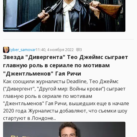
cyber_samovar
11:40, 4 ноября 2022
3
Звезда "Дивергента" Тео Джеймс сыграет
главную роль в сериале по мотивам
"Джентльменов" Гая Ричи
Как соощили журналисты Deadline, Тео Джеймс
("Дивергент", "Другой мир: Войны крови") сыграет
главную роль в сериале по мотивам
"Джентльменов" Гая Ричи, вышедших еще в начале
2020 года. Журналисты добавляют, что съемки шоу
стартуют в Лондоне...