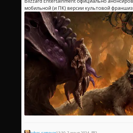
Blizzard Entertainment официально анонсиров
мобильной (и ПК) версии культовой франшизы
cyber_samovar
13:30, 7 июня 2024
2