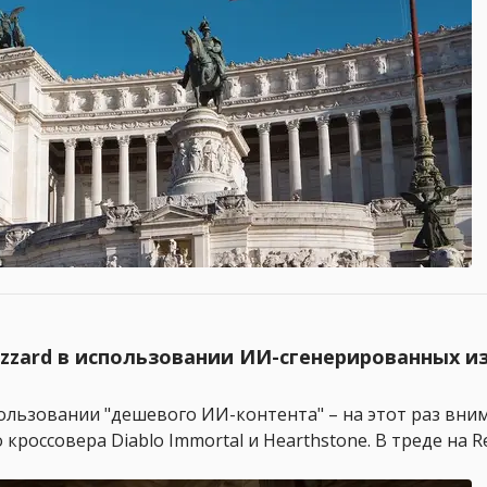
lizzard в использовании ИИ-cгенерированных и
льзовании "дешевого ИИ-контента" – на этот раз внима
ссовера Diablo Immortal и Hearthstone. В треде на Re