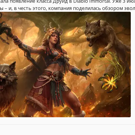
ала появление класса Друид в Diablo Immortal. Уже 3 и
 – и, в честь этого, компания поделилась обзором эвол