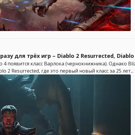
азу для трёх игр – Diablo 2 Resurrected, Diablo
o 4 появится класс Варлока (чернокнижника). Однако Bl
o 2 Resurrected, где это первый новый класс за 25 лет...