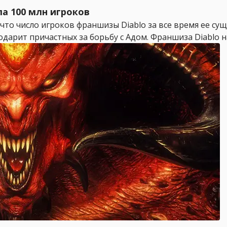
а 100 млн игроков
, что число игроков франшизы Diablo за все время ее с
дарит причастных за борьбу с Адом. Франшиза Diablo на