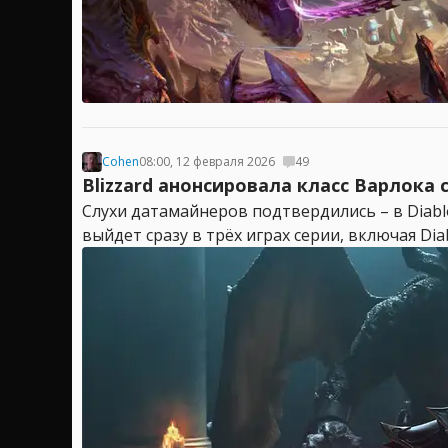
Cohen
08:00, 12 февраля 2026
49
Blizzard анонсировала класс Варлока ср
Слухи датамайнеров подтвердились – в Diabl
выйдет сразу в трёх играх серии, включая Diabl