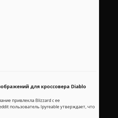
зображений для кроссовера Diablo
ние привлекла Blizzard с ее
ddit пользователь Ipyreable утверждает, что