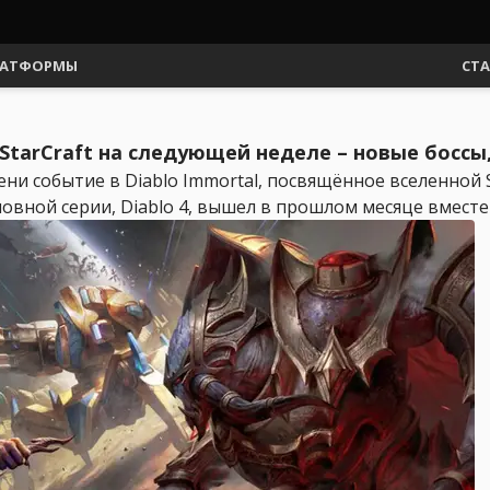
АТФОРМЫ
СТ
о StarCraft на следующей неделе – новые босс
ни событие в Diablo Immortal, посвящённое вселенной St
овной серии, Diablo 4, вышел в прошлом месяце вместе 