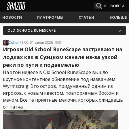
18+
ВОЙТИ
НОВОСТИ
ПЛАТФОРМЫ
СТАТЬИ
БОЛЬШЕ
OLD SCHOOL RUNESCAPE
Cohen
18:00, 31 июля 2026
0
Игроки Old School RuneScape застревают на
лодках как в Суэцком канале из-за узкой
реки по пути к подземелью
На этой неделе в Old School RuneScape вышло
крупное контентное обновление под названием
Wyrmscraig. Это остров, придуманный одним из
игроков, с новым квестом, повторяемым боссом и
мечом. Все те приятные мелочи, которых ожидаешь
от патча....