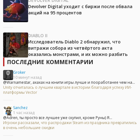
DEVOLVER DIGITAL
Devolver Digital уходит с биржи после обвала
акций на 95 процентов
DIABLO II
Исследователь Diablo 2 обнаружил, что
витражи собора из четвёртого акта
оказались монстрами, и их можно разбить
ПОСЛЕДНИЕ КОММЕНТАРИИ
Groker
10 минут назад
@Warnamestar, ахахах на юнити игры лучше и пооработанее чем на...
Unity отчиталась о лучшем квартале в истории благодаря успеху ИИ-
платформы Vector
Sanchez
1 час назад
@Adren, ты просто все лучшее уже скупил, кроме Руны) Я...
Игроки рассказали, что распродажи Steam из праздника превратились
в очень небольшие скидки