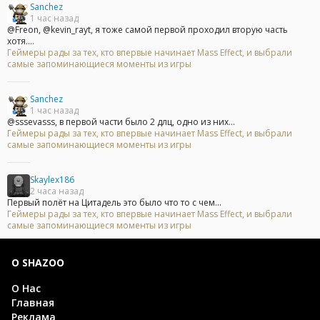
Sanchez
1 час назад
@Freon, @kevin_rayt, я тоже самой первой проходил вторую часть
хотя....
Геймеры рады за тех, кто впервые начинает Mass Effect, и выбрали
самые запоминающиеся моменты из игры
Sanchez
1 час назад
@sssevasss, в первой части было 2 длц, одно из них...
Геймеры рады за тех, кто впервые начинает Mass Effect, и выбрали
самые запоминающиеся моменты из игры
Skaylex186
2 часа назад
Первый полёт на Цитадель это было что то с чем...
Геймеры рады за тех, кто впервые начинает Mass Effect, и выбрали
самые запоминающиеся моменты из игры
О SHAZOO
О Нас
Главная
Реклама