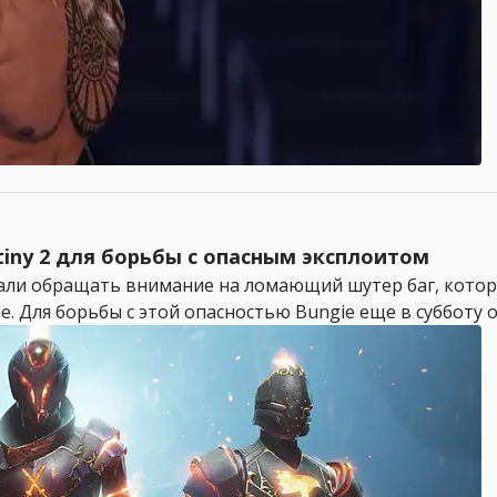
tiny 2 для борьбы с опасным эксплоитом
чали обращать внимание на ломающий шутер баг, кото
. Для борьбы с этой опасностью Bungie еще в субботу 