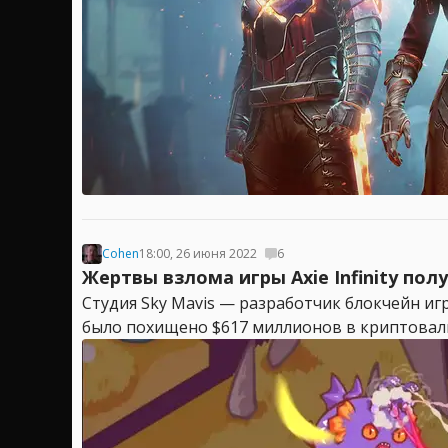
Cohen
18:00, 26 июня 2022
6
Жертвы взлома игры Axie Infinity по
Студия Sky Mavis — разработчик блокчейн игр
было похищено $617 миллионов в криптовалют