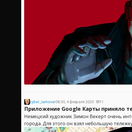
cyber_samovar
08:30, 4 февраля 2020
11
Приложение Google Карты приняло т
Немецкий художник Зимон Векерт очень инте
города. Для этого он взял небольшую тележку