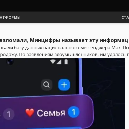
АТФОРМЫ
СТ
x взломали, Минцифры называет эту информа
овали базу данных национального мессенджера Max. По
родажу. По заявлениям злоумышленников, им удалось по