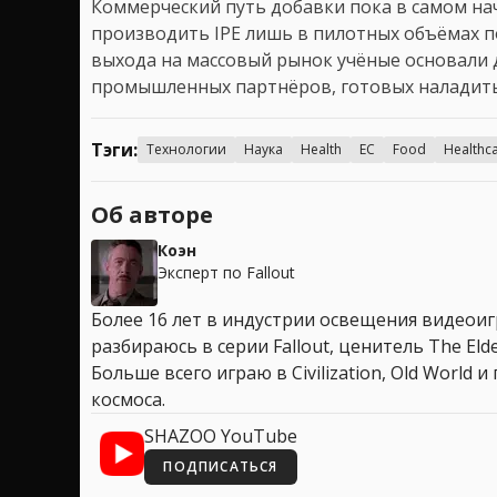
Коммерческий путь добавки пока в самом нач
производить IPE лишь в пилотных объёмах по
выхода на массовый рынок учёные основали 
промышленных партнёров, готовых наладить 
Тэги:
Технологии
Наука
Health
ЕС
Food
Healthc
Об авторе
Коэн
Эксперт по Fallout
Более 16 лет в индустрии освещения видеоигр
разбираюсь в серии Fallout, ценитель The Elder
Больше всего играю в Civilization, Old World
космоса.
SHAZOO YouTube
ПОДПИСАТЬСЯ