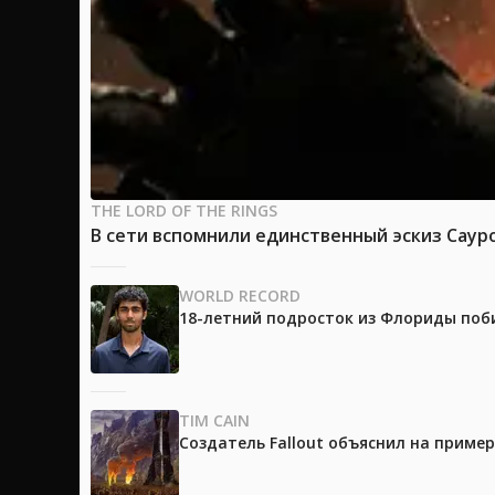
THE LORD OF THE RINGS
В сети вспомнили единственный эскиз Саур
WORLD RECORD
18-летний подросток из Флориды поб
TIM CAIN
Создатель Fallout объяснил на приме