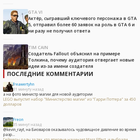
GTA VI
Актёр, сыгравший ключевого персонажа в GTA
5, отправил более 60 заявок на роль в GTA 6 и
ни разу не получил ответа
TIM CAIN
Создатель Fallout объяснил на примере
Толкина, почему аудитория отвергает новые
идеи из-за имени создателя
ПОСЛЕДНИЕ КОММЕНТАРИИ
freawertyhn
31 минуту назад
а на фото министр магии для новой аудитории
LEGO выпустит набор "Министерство магии" из "Гарри Поттера" за 450
долларов
Freon
35 минут назад
@kevin_rayt, на Биоваров оказывалось чудовищное давление во время
разр...
Геймеры рады за тех, кто впервые начинает Mass Effect, и выбрали