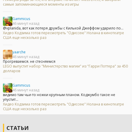
самые запоминающиеся моменты из игры
Gammicus
46 минут назад
@vplanida, вот как потеря дружбы с Килькой Джеффом ударило по...
Хидео Кодзима готов пересмотреть "Одиссею" Нолана в кинотеатре
США еще несколько раз
yaarche
46 минут назад
Прогреваемся. не стесняемся
LEGO выпустит набор "Министерство магии" из "Гарри Поттера" за 450
долларов
Gammicus
46 минут назад
видимо там чьи-то ножки крупным планом. Коджумбо такое не
упустит...
Хидео Кодзима готов пересмотреть "Одиссею" Нолана в кинотеатре
США еще несколько раз
СТАТЬИ