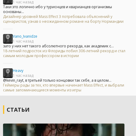
1 час назад
Таки это логично ибо у туриснцев и кварианцев организмы
основаны...
Дизайнер уровней Mass Effect 3 потребовала объяснений у
сценаристов, узнав о неожиданном романе на борту Нормандии
Vano_Ivanidze
1 час назад
зато у них нет такого абсолютного рекорда, как академик с...
18-летний подросток из Флориды побил 306-летний рекорд и стал
самым молодым профессором в истории
Heavy
1 час назад
@kevin_rayt, в третьей только концовки так себе, а в целом...
Геймеры рады за тех, кто впервые начинает Mass Effect, и выбрали
самые запоминающиеся моменты из игры
СТАТЬИ