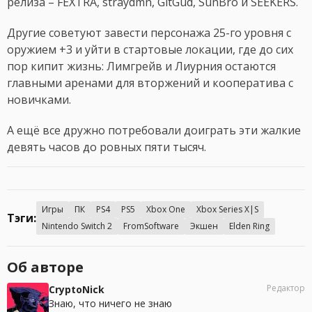
релиза – FEXTRA, straydmn, GitGud, SunBro и SEEKERS.
Другие советуют завести персонажа 25-го уровня с
оружием +3 и уйти в стартовые локации, где до сих
пор кипит жизнь: Лимгрейв и Лиурния остаются
главными аренами для вторжений и кооператива с
новичками.
А ещё все дружно потребовали доиграть эти жалкие
девять часов до ровных пяти тысяч.
Игры
ПК
PS4
PS5
Xbox One
Xbox Series X|S
Тэги:
Nintendo Switch 2
FromSoftware
Экшен
Elden Ring
Об авторе
Редактор
CryptoNick
Знаю, что ничего не знаю