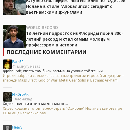
Ютубер снял эффектный ИИ-клип по "Одиссее"
Нолана в стиле "Апокалипсис сегодня" с
вьетнамскими джунглями
WORLD RECORD
18-летний подросток из Флориды побил 306-
летний рекорд и стал самым молодым
профессором в истории
ПОСЛЕДНИЕ КОММЕНТАРИИ
Park52
41 минуту назад
@JohnCraft, квесты там были весьма на уровне той же 3ки,...
Игроки выбрали самые качественные трилогии игровой индустрии –
впереди Mass Effect, God of War, Metal Gear Solid и Batman: Arkham
NikDroVik
1 час назад
Ходил в кино и я не знал что там он...
Хидео Кодзима готов пересмотреть "Одиссею" Нолана в кинотеатре
США еще несколько раз
Heavy