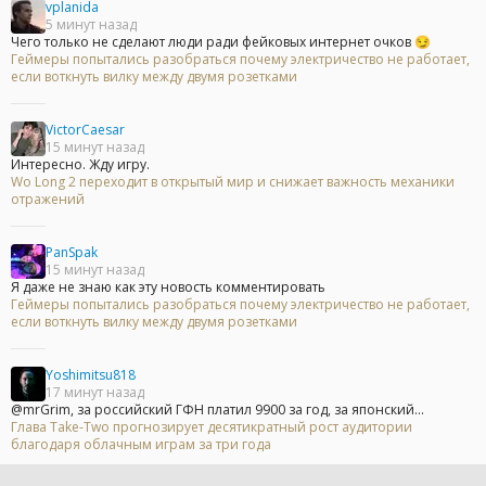
vplanida
5 минут назад
Чего только не сделают люди ради фейковых интернет очков 😏
Геймеры попытались разобраться почему электричество не работает,
если воткнуть вилку между двумя розетками
VictorCaesar
15 минут назад
Интересно. Жду игру.
Wo Long 2 переходит в открытый мир и снижает важность механики
отражений
PanSpak
15 минут назад
Я даже не знаю как эту новость комментировать
Геймеры попытались разобраться почему электричество не работает,
если воткнуть вилку между двумя розетками
Yoshimitsu818
17 минут назад
@mrGrim, за российский ГФН платил 9900 за год, за японский...
Глава Take-Two прогнозирует десятикратный рост аудитории
благодаря облачным играм за три года