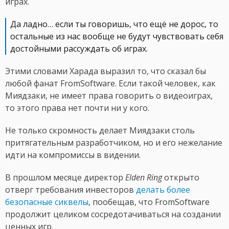
играх.
Да ладно… если ты говоришь, что ещё не дорос, то
остальные из нас вообще не будут чувствовать себя
достойными рассуждать об играх.
Этими словами Харада выразил то, что сказал бы
любой фанат FromSoftware. Если такой человек, как
Миядзаки, не имеет права говорить о видеоиграх,
то этого права нет почти ни у кого.
Не только скромность делает Миядзаки столь
притягательным разработчиком, но и его нежелание
идти на компромиссы в видении.
В прошлом месяце директор
Elden Ring
открыто
отверг требования инвесторов
делать более
безопасные сиквелы
, пообещав, что FromSoftware
продолжит целиком сосредотачиваться на создании
ценных игр.