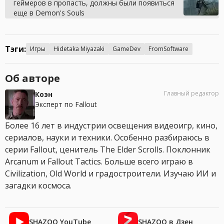
геймеров в пропасть, должны были появиться
еще в Demon's Souls
Тэги:
Игры
Hidetaka Miyazaki
GameDev
FromSoftware
Об авторе
Главный редактор
Коэн
Эксперт по Fallout
Более 16 лет в индустрии освещения видеоигр, кино,
сериалов, науки и техники. Особенно разбираюсь в
серии Fallout, ценитель The Elder Scrolls. Поклонник
Arcanum и Fallout Tactics. Больше всего играю в
Civilization, Old World и градостроители. Изучаю ИИ и
загадки космоса.
SHAZOO YouTube
SHAZOO в Дзен