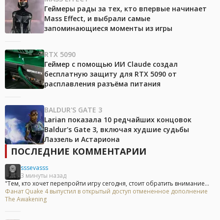
Геймеры рады за тех, кто впервые начинает
Mass Effect, и выбрали самые
запоминающиеся моменты из игры
RTX 5090
Геймер с помощью ИИ Claude создал
бесплатную защиту для RTX 5090 от
расплавления разъёма питания
BALDUR'S GATE 3
Larian показала 10 редчайших концовок
Baldur's Gate 3, включая худшие судьбы
Лаэзель и Астариона
ПОСЛЕДНИЕ КОММЕНТАРИИ
sssevasss
3 минуты назад
"Тем, кто хочет перепройти игру сегодня, стоит обратить внимание...
Фанат Quake 4 выпустил в открытый доступ отмененное дополнение
The Awakening