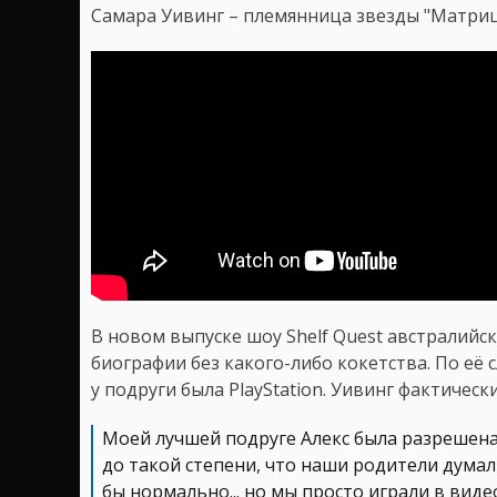
Самара Уивинг – племянница звезды "Матриц
В новом выпуске шоу Shelf Quest австралийск
биографии без какого-либо кокетства. По её 
у подруги была PlayStation. Уивинг фактически
Моей лучшей подруге Алекс была разрешена Pl
до такой степени, что наши родители думал
бы нормально... но мы просто играли в вид