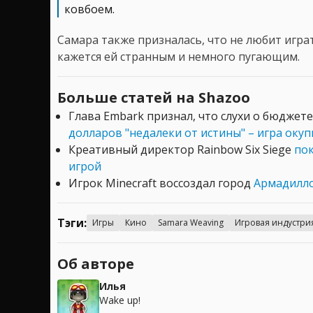
ковбоем.
Самара также призналась, что не любит игра
кажется ей странным и немного пугающим.
Больше статей на Shazoo
Глава Embark признал, что слухи о бюджете
долларов "недалеки от истины" – игра оку
Креативный директор Rainbow Six Siege
пок
игрой
Игрок Minecraft воссоздал город
Армадилло 
Тэги:
Игры
Кино
Samara Weaving
Игровая индустри
Об авторе
Илья
Wake up!