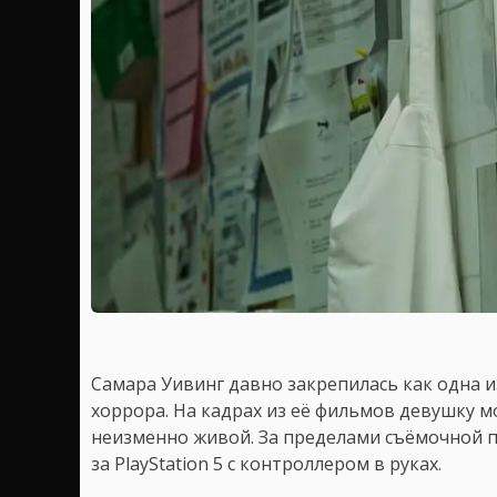
Самара Уивинг давно закрепилась как одна 
хоррора. На кадрах из её фильмов девушку 
неизменно живой. За пределами съёмочной п
за PlayStation 5 с контроллером в руках.