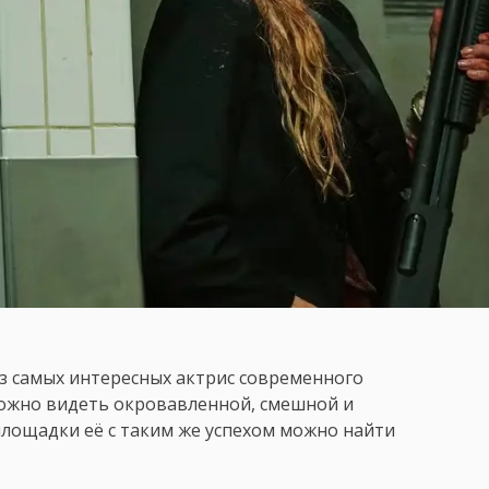
из самых интересных актрис современного
можно видеть окровавленной, смешной и
лощадки её с таким же успехом можно найти