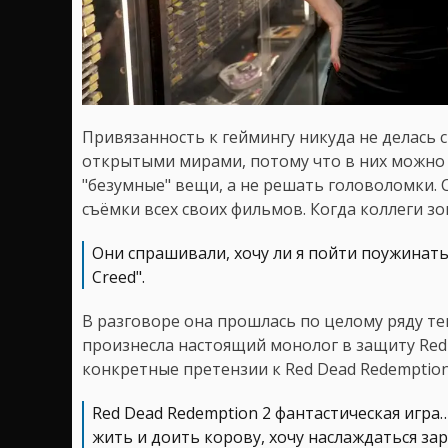
Привязанность к геймингу никуда не делась с
открытыми мирами, потому что в них можно 
"безумные" вещи, а не решать головоломки. 
съёмки всех своих фильмов. Когда коллеги зо
Они спрашивали, хочу ли я пойти поужинать?, 
Creed".
В разговоре она прошлась по целому ряду тем
произнесла настоящий монолог в защиту Red
конкретные претензии к Red Dead Redemption
Red Dead Redemption 2 фантастическая игра…
жить и доить корову, хочу наслаждаться з