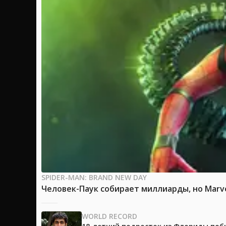
SPIDER-MAN: BRAND NEW DAY
Человек-Паук собирает миллиарды, но Marv
WORLD RECORD