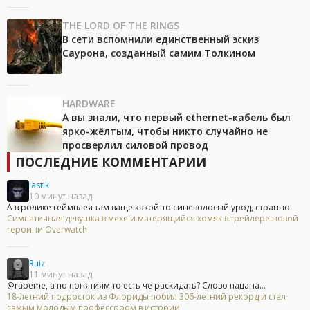
THE LORD OF THE RINGS
В сети вспомнили единственный эскиз
Саурона, созданный самим Толкином
HARDWARE
А вы знали, что первый ethernet-кабель был
ярко-жёлтым, чтобы никто случайно не
просверлил силовой провод
ПОСЛЕДНИЕ КОММЕНТАРИИ
lastik
10 минут назад
А в ролике геймплея там ваще какой-то синеволосый урод, странно
Симпатичная девушка в мехе и матерящийся хомяк в трейлере новой
героини Overwatch
Ruiz
11 минут назад
@rabeme, а по понятиям то есть че раскидать? Слово пацана...
18-летний подросток из Флориды побил 306-летний рекорд и стал
самым молодым профессором в истории