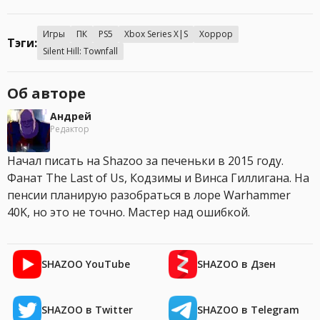
Игры
ПК
PS5
Xbox Series X|S
Хоррор
Тэги:
Silent Hill: Townfall
Об авторе
Андрей
Редактор
Начал писать на Shazoo за печеньки в 2015 году.
Фанат The Last of Us, Кодзимы и Винса Гиллигана. На
пенсии планирую разобраться в лоре Warhammer
40K, но это не точно. Мастер над ошибкой.
SHAZOO YouTube
SHAZOO в Дзен
SHAZOO в Twitter
SHAZOO в Telegram