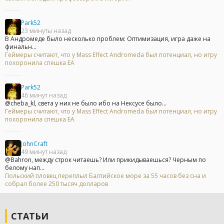
Park52
23 минуты назад
В Андромеде было несколько проблем: Оптимизация, игра даже на
финальн...
Геймеры считают, что у Mass Effect Andromeda был потенциал, но игру
похоронила спешка EA
Park52
46 минут назад
@cheba_kl, света у них не было ибо на Нексусе было...
Геймеры считают, что у Mass Effect Andromeda был потенциал, но игру
похоронила спешка EA
JohnCraft
49 минут назад
@Bahron, между строк читаешь? Или прикидываешься? Черным по
белому нап...
Польский пловец переплыл Балтийское море за 55 часов без сна и
собрал более 250 тысяч долларов
СТАТЬИ